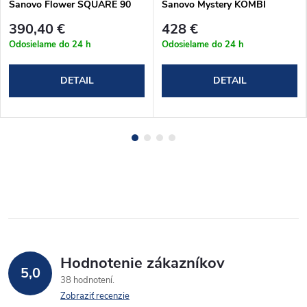
Sanovo Flower SQUARE 90
Sanovo Mystery KOMBI
(87-89)x190 cm (FLORS_90C)
BLACK 80x80 - (76-81)x(76-
390,40 €
428 €
79)x190 cm (MYSBK_8080C)
Odosielame do 24 h
Odosielame do 24 h
DETAIL
DETAIL
Hodnotenie zákazníkov
5,0
38 hodnotení
Zobraziť recenzie