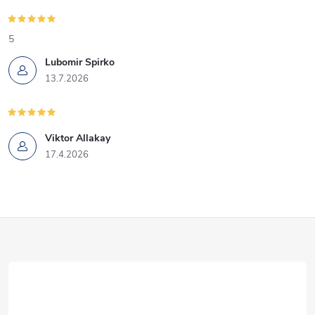
5
Lubomir Spirko
13.7.2026
Viktor Allakay
17.4.2026
Z
á
p