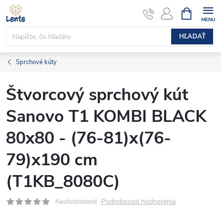
Prejsť
NÁKUPN
KOŠÍK
na
obsah
HĽADAŤ
Sprchové kúty
Štvorcový sprchový kút
Sanovo T1 KOMBI BLACK
80x80 - (76-81)x(76-
79)x190 cm
(T1KB_8080C)
Podrobnosti hodnotenia
Neohodnotené