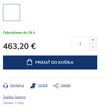
Odosielame do 24 h
463,20 €
Jednotková
cena:
PRIDAŤ DO KOŠÍKA
Opýtať sa
Strážiť
Zdieľať
Značka:
Sanovo
Záruka
:
2 roky