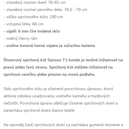
- stavebný rozmer dverí: 76-81 cm
- stavebný rozmer pevného dielu: 76,5 - 79 cm
- výška sprchového kúta: 190 cm
- vstupná šírka: 66 cm
- výplň: 6 mm číre tvrdené sklo
- matný čierny rám
- oválna kovová horná vzpera je súčasťou balenia
Štvorcový sprchový kút Sanovo T1 kombi je možné inštalovať na
pravú alebo ľavú stranu.
Sprchový kút môžete inštalovať na
sprchovú vaničku alebo priamo na rovnú podlahu.
Sklo sprchového kútu je ošetrené povrchovou úpravou, ktorá
aktívne odoláva usadzovaniu vodného kameňa a mydlových
nečistôt. Povrchová úprava uľahčuje čistenie sprchových dverí a
zanecháva sprchové dvere žiarivo lesklé.
Na spondej častí sprchových dverí sa nachádza gumené tesnenie a