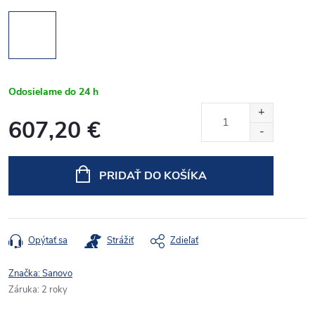
Odosielame do 24 h
607,20 €
Jednotková
cena:
PRIDAŤ DO KOŠÍKA
Opýtať sa
Strážiť
Zdieľať
Značka:
Sanovo
Záruka
:
2 roky