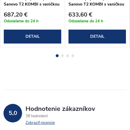
Sanovo T2 KOMBI s vaničkou
Sanovo T2 KOMBI s vaničkou
z liateho mramoru 100x80
z liateho mramoru 80x80
687,20 €
633,60 €
(T2K_10080CLMS10080)
(T2K_8080CLMS80)
Odosielame do 24 h
Odosielame do 24 h
DETAIL
DETAIL
Hodnotenie zákazníkov
5,0
38 hodnotení
Zobraziť recenzie