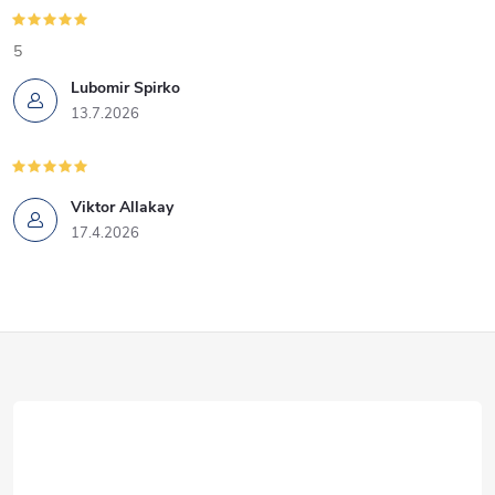
5
Lubomir Spirko
13.7.2026
Viktor Allakay
17.4.2026
Z
á
p