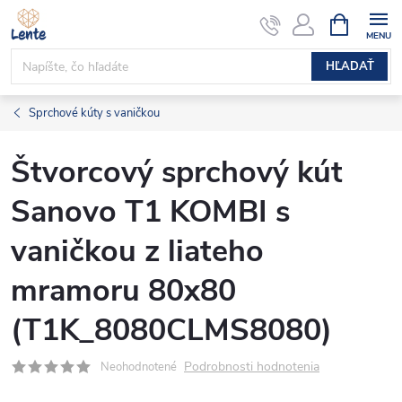
Prejsť
NÁKUPN
KOŠÍK
na
obsah
HĽADAŤ
Sprchové kúty s vaničkou
Štvorcový sprchový kút
Sanovo T1 KOMBI s
vaničkou z liateho
mramoru 80x80
(T1K_8080CLMS8080)
Podrobnosti hodnotenia
Neohodnotené