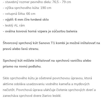
- stavebný rozmer pevného dielu: 76,5 - 79 cm
- výška sprchového kúta: 190 cm
- vstupná šírka: 66 cm
- výplň: 6 mm číre tvrdené sklo
- lesklý AL rám
- oválna kovová horná vzpera je súčasťou balenia
Štvorcový sprchový kút Sanovo T1 kombi je možné inštalovať na
pravú alebo ľavú stranu.
Sprchový kút môžete inštalovať na sprchovú vaničku alebo
priamo na rovnú podlahu.
Sklo sprchového kútu je ošetrené povrchovou úpravou, ktorá
aktívne odoláva usadzovaniu vodného kameňa a mydlových
nečistôt. Povrchová úprava uľahčuje čistenie sprchových dverí a
zanecháva sprchové dvere žiarivo lesklé.