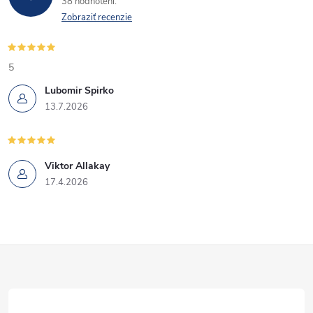
38 hodnotení
Zobraziť recenzie
5
Lubomir Spirko
13.7.2026
Viktor Allakay
17.4.2026
Z
á