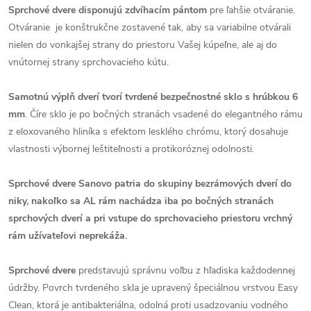
Sprchové dvere disponujú zdvíhacím pántom
pre ľahšie otváranie.
Otváranie je konštrukčne zostavené tak, aby sa variabilne otvárali
nielen do vonkajšej strany do priestoru Vašej kúpeľne, ale aj do
vnútornej strany sprchovacieho kútu.
Samotnú výplň dverí tvorí tvrdené bezpečnostné sklo s hrúbkou 6
mm
. Číre sklo je po bočných stranách vsadené do elegantného rámu
z eloxovaného hliníka s efektom lesklého chrómu, ktorý dosahuje
vlastnosti výbornej leštiteľnosti a protikoróznej odolnosti.
Sprchové dvere Sanovo patria do skupiny bezrámových dverí do
niky, nakoľko sa AL rám nachádza iba po bočných stranách
sprchových dverí a pri vstupe do sprchovacieho priestoru vrchný
rám užívateľovi neprekáža.
Sprchové dvere
predstavujú správnu voľbu z hľadiska každodennej
údržby. Povrch tvrdeného skla je upravený špeciálnou vrstvou Easy
Clean, ktorá je antibakteriálna, odolná proti usadzovaniu vodného