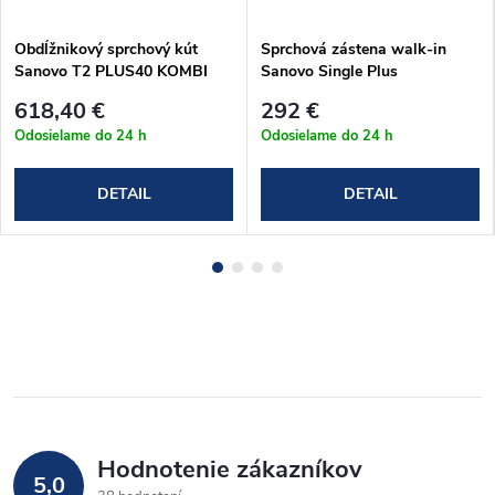
Obdĺžnikový sprchový kút
Sprchová zástena walk-in
Sanovo T2 PLUS40 KOMBI
Sanovo Single Plus
(122-127)x100x190 cm
100+30x195 cm
618,40 €
292 €
(T2P40K_125100C)
(SINP_10030C)
Odosielame do 24 h
Odosielame do 24 h
DETAIL
DETAIL
Hodnotenie zákazníkov
5,0