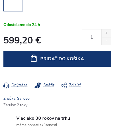
Odosielame do 24 h
599,20 €
Jednotková
cena:
PRIDAŤ DO KOŠÍKA
Opýtať sa
Strážiť
Zdieľať
Značka:
Sanovo
Záruka
:
2 roky
Viac ako 30 rokov na trhu
máme bohaté skúsenosti