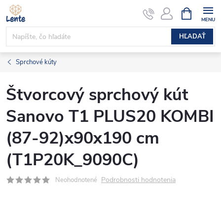
Prejsť
NÁKUPN
KOŠÍK
na
obsah
HĽADAŤ
Sprchové kúty
Štvorcový sprchový kút
Sanovo T1 PLUS20 KOMBI
(87-92)x90x190 cm
(T1P20K_9090C)
Podrobnosti hodnotenia
Neohodnotené