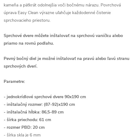
kameňa a päťkrát odolnejšia voči bočnému nárazu. Povrchová
úprava Easy Clean výrazne uľahčuje každodenné čistenie
sprchovacieho priestoru.
Sprchové dvere môžete inštalovať na sprchovú vaničku alebo
priamo na rovnú podlahu.
Pevný bočný diel je možné inštalovať na pravú alebo ľavú stranu
sprchových dverí.
Parametre:
- jednokrídlové sprchové dvere 90x190 cm
- inštalačný rozmer: (87-92)x190 cm
- inštalačná hĺbka: 86,5-89 cm
- šírka priechodu: 61 cm
- rozmer PBD: 20 cm
- šírka skla je 6 mm