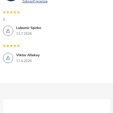
r
Zobraziť recenzie
v
k
5
Lubomir Spirko
y
13.7.2026
v
ý
Viktor Allakay
p
17.4.2026
i
s
Z
u
á