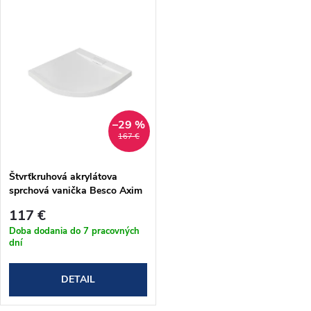
u
k
k
t
t
o
o
v
–29 %
v
167 €
Štvrťkruhová akrylátova
sprchová vanička Besco Axim
UltraSlim 80x80 cm (#BAX-
117 €
80-NR)
Doba dodania do 7 pracovných
dní
DETAIL