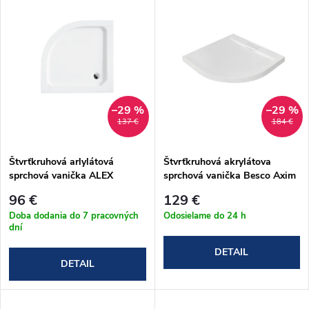
d
ý
Abecedne
e
p
n
i
i
s
–29 %
–29 %
137 €
184 €
e
p
Štvrťkruhová arlylátová
Štvrťkruhová akrylátova
p
sprchová vanička ALEX
sprchová vanička Besco Axim
r
BESCO 90 x 90 x 16 cm
UltraSlim 90x90 cm (#BAX-
r
96 €
129 €
90-NR)
o
Doba dodania do 7 pracovných
Odosielame do 24 h
dní
o
d
DETAIL
DETAIL
d
u