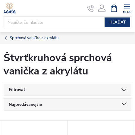
Prejsť
NÁKUPN
KOŠÍK
na
obsah
HĽADAŤ
Sprchová vanička z akrylátu
Štvrťkruhová sprchová
vanička z akrylátu
Filtrovať
R
Najpredávanejšie
a
Najlacnejšie
V
Najdrahšie