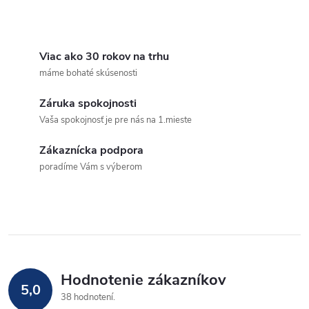
O
v
Viac ako 30 rokov na trhu
máme bohaté skúsenosti
l
Záruka spokojnosti
á
Vaša spokojnosť je pre nás na 1.mieste
d
Zákaznícka podpora
a
poradíme Vám s výberom
c
i
e
p
Hodnotenie zákazníkov
5,0
38 hodnotení