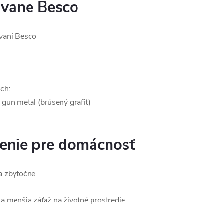
 vane Besco
 vaní Besco
ch:
, gun metal (brúsený grafit)
šenie pre domácnosť
a zbytočne
y a menšia záťaž na životné prostredie