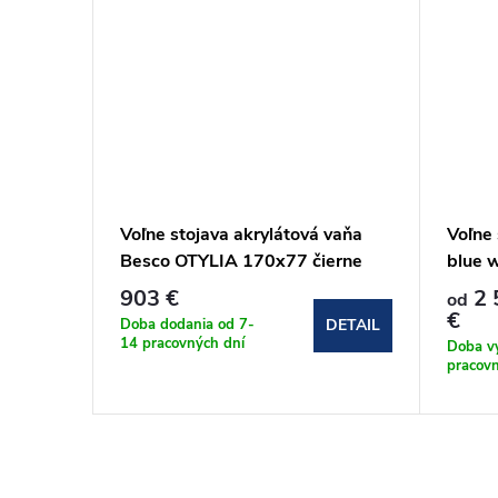
CO ZIVA
Voľne stojava akrylátová vaňa
Voľne
mat s
Besco OTYLIA 170x77 čierne
blue 
ec
matné nohy (#WKO-170W+CH)
903 €
2 
od
€
Doba dodania od 7-
DETAIL
DETAIL
14 pracovných dní
Doba v
pracovn