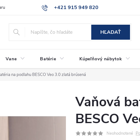
+421 915 949 820
aru
Časté otázky
HĽADAŤ
Vane
Batérie
Kúpeľňový nábytok
atéria na podlahu BESCO Veo 3.0 zlatá brúsená
Vaňová ba
BESCO Veo
Po
Neohodnotené