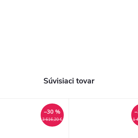
Súvisiaci tovar
–30 %
–
3 616,20 €
1 