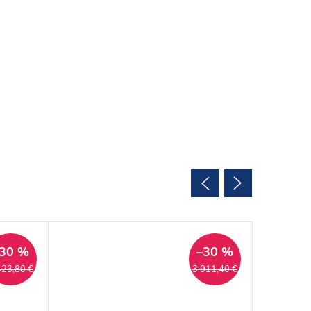
30 %
–30 %
423,80 €
3 911,40 €