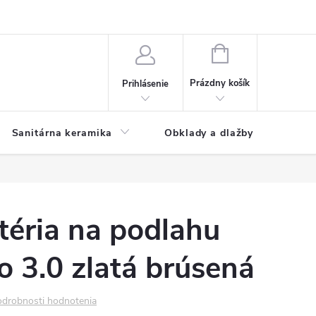
NÁKUPNÝ
KOŠÍK
Prázdny košík
Prihlásenie
Sanitárna keramika
Obklady a dlažby
téria na podlahu
 3.0 zlatá brúsená
drobnosti hodnotenia