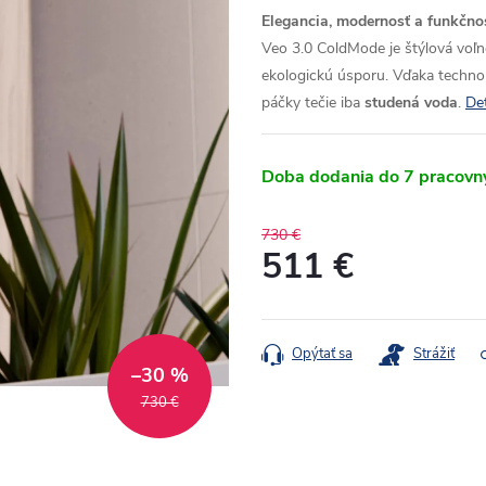
Elegancia, modernosť a funkčno
Veo 3.0 ColdMode je štýlová voľn
ekologickú úsporu. Vďaka techno
páčky tečie iba
studená voda
.
Det
Doba dodania do 7 pracovn
730 €
511 €
Jednotková
cena:
Opýtať sa
Strážiť
–30 %
730 €