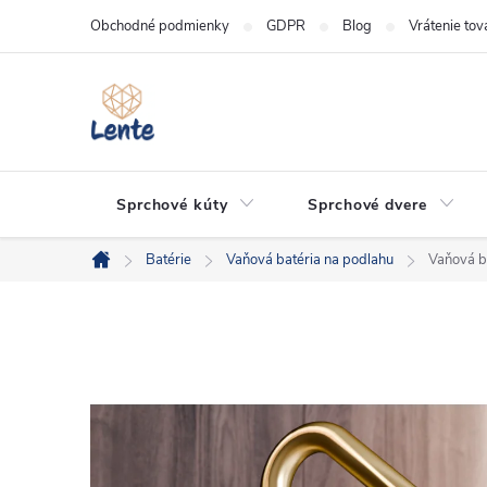
Prejsť
Obchodné podmienky
GDPR
Blog
Vrátenie tov
na
obsah
Sprchové kúty
Sprchové dvere
Batérie
Vaňová batéria na podlahu
Vaňová b
Domov