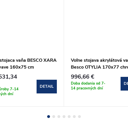
 stojaca vaňa BESCO XARA
Voľne stojava akrylátová v
wave 160x75 cm
Besco OTYLIA 170x77 ch
nohy (#WKO-170W+CH)
531,34
996,66 €
Doba dodania od 7-
D
DETAIL
14 pracovných dní
ýroby 7-14
ých dní