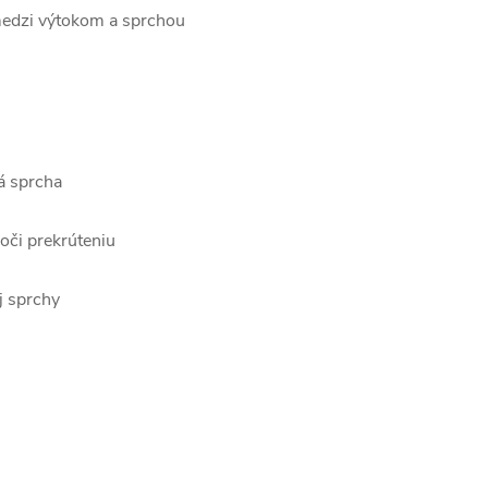
medzi výtokom a sprchou
á sprcha
oči prekrúteniu
j sprchy