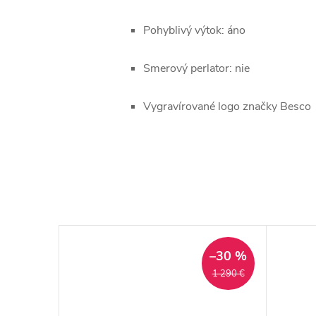
Pohyblivý výtok: áno
Smerový perlator: nie
Vygravírované logo značky Besco
–30 %
–30 %
1 738 €
1 290 €