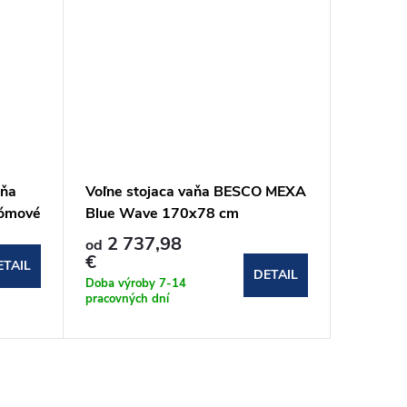
aňa
Voľne stojaca vaňa BESCO MEXA
Voľne s
rómové
Blue Wave 170x78 cm
Besco O
matné 
2 737,98
875 €
od
€
Doba dod
ETAIL
DETAIL
14 pracov
Doba výroby 7-14
pracovných dní