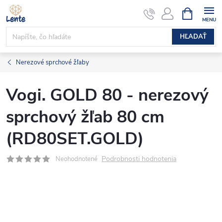
Prejsť
NÁKUPN
KOŠÍK
na
obsah
HĽADAŤ
Nerezové sprchové žľaby
Vogi. GOLD 80 - nerezový
sprchový žľab 80 cm
(RD80SET.GOLD)
Podrobnosti hodnotenia
Neohodnotené