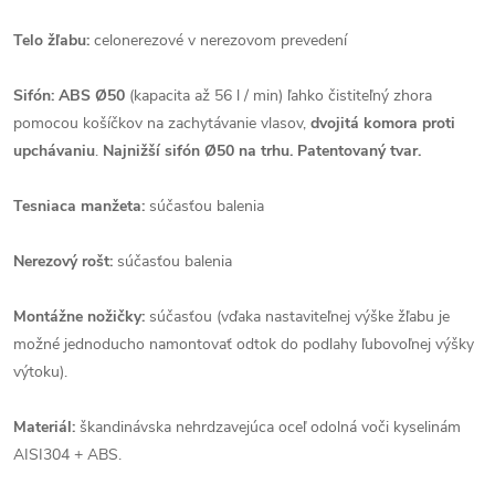
Telo žľabu:
celonerezové v nerezovom prevedení
Sifón: ABS Ø50
(kapacita až 56 l / min)
ľahko čistiteľný zhora
pomocou košíčkov na zachytávanie vlasov,
dvojitá komora proti
upchávaniu
.
Najnižší sifón Ø50 na trhu. Patentovaný tvar.
Tesniaca manžeta:
súčasťou balenia
Nerezový rošt:
súčasťou balenia
Montážne nožičky:
súčasťou (vďaka nastaviteľnej výške žľabu je
možné jednoducho namontovať odtok do podlahy ľubovoľnej výšky
výtoku).
Materiál:
škandinávska nehrdzavejúca oceľ odolná voči kyselinám
AISI304 + ABS.