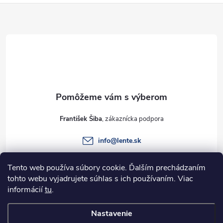
Z
á
p
ä
t
František Šiba
i
info
@
lente.sk
e
+421 915 949 820
Tento web používa súbory cookie. Ďalším prechádzaním
tohto webu vyjadrujete súhlas s ich používaním. Viac
informácií
tu
.
Informácie pre vás
Nastavenie