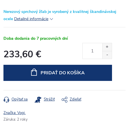
Nerezový sprchový žľab je vyrobený z kvalitnej škandinávskej
ocele
Detailné informácie
Doba dodania do 7 pracovných dní
233,60 €
Jednotková
cena:
PRIDAŤ DO KOŠÍKA
Opýtať sa
Strážiť
Zdieľať
Značka:
Vogi.
Záruka
:
2 roky