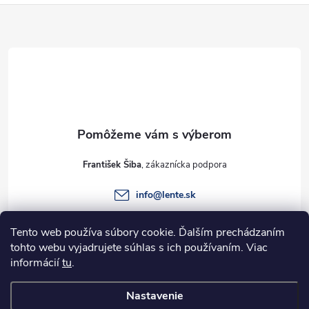
Z
á
p
ä
t
František Šiba
i
info
@
lente.sk
e
+421 915 949 820
Tento web používa súbory cookie. Ďalším prechádzaním
tohto webu vyjadrujete súhlas s ich používaním. Viac
informácií
tu
.
Informácie pre vás
Nastavenie