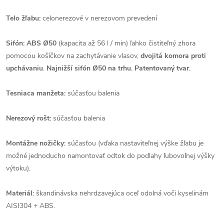
Telo žľabu:
celonerezové v nerezovom prevedení
Sifón: ABS Ø50
(kapacita až 56 l / min)
ľahko čistiteľný zhora
pomocou košíčkov na zachytávanie vlasov,
dvojitá komora proti
upchávaniu
.
Najnižší sifón Ø50 na trhu. Patentovaný tvar.
Tesniaca manžeta:
súčasťou balenia
Nerezový rošt:
súčasťou balenia
Montážne nožičky:
súčasťou (vďaka nastaviteľnej výške žľabu je
možné jednoducho namontovať odtok do podlahy ľubovoľnej výšky
výtoku).
Materiál:
škandinávska nehrdzavejúca oceľ odolná voči kyselinám
AISI304 + ABS.