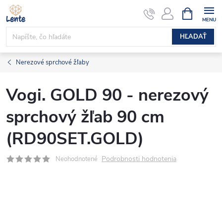
Prejsť
NÁKUPN
KOŠÍK
na
obsah
HĽADAŤ
Nerezové sprchové žľaby
Vogi. GOLD 90 - nerezový
sprchový žľab 90 cm
(RD90SET.GOLD)
Podrobnosti hodnotenia
Neohodnotené