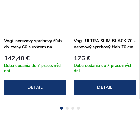
Vogi. nerezový sprchový žľab
Vogi. ULTRA SLIM BLACK 70 -
do steny 60 s roštom na
nerezový sprchový žľab 70 cm
dlažbu (OSP60set)
(S70set.BLACK)
142,40 €
176 €
Doba dodania do 7 pracovných
Doba dodania do 7 pracovných
dní
dní
DETAIL
DETAIL