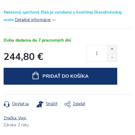
Nerezový sprchový žľab je vyrobený z kvalitnej škandinávskej
ocele
Detailné informácie
Doba dodania do 7 pracovných dní
244,80 €
Jednotková
cena:
PRIDAŤ DO KOŠÍKA
Opýtať sa
Strážiť
Zdieľať
Značka:
Vogi.
Záruka
:
2 roky