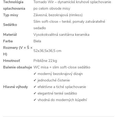
Technológia
Tornado Wir – dynamické kruhové splachovanie
splachovania
po celom obvode misy
Typ misy
Závesná, bezokrajová (rimless)
Slim soft‑close – tenké, pomaly zatvárateľné
Sedátko
sedadlo
Materiál
Vysokokvalitná sanitárna keramika
Farba
Biela
Rozmery (V × Š ×
52x36,5x36,5 cm
H)
Hmotnosť
Približne 22 kg
Balenie obsahuje
WC misa + slim soft‑close sedátko
✔ moderný bezokrajový dizajn
✔ jednoduché čistenie
Hlavné výhody
✔ efektívne a tiché splachovanie
✔ elegantné tenké sedátko
✔ vhodná do moderných kúpeľní