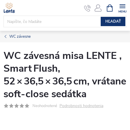
Prejsť
NÁKUPN
KOŠÍK
na
obsah
HĽADAŤ
WC závesne
WC závesná misa LENTE ,
Smart Flush,
52 × 36,5 × 36,5 cm, vrátane
soft‑close sedátka
Podrobnosti hodnotenia
Neohodnotené