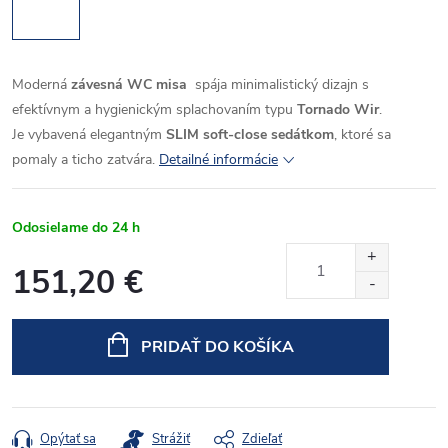
Moderná
závesná WC misa
spája minimalistický dizajn s
efektívnym a hygienickým splachovaním typu
Tornado Wir
.
Je vybavená elegantným
SLIM soft-close sedátkom
, ktoré sa
pomaly a ticho zatvára.
Detailné informácie
Odosielame do 24 h
151,20 €
Jednotková
cena:
PRIDAŤ DO KOŠÍKA
Opýtať sa
Strážiť
Zdieľať