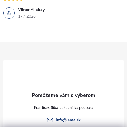
Viktor Allakay
17.4.2026
Z
á
p
ä
t
František Šiba
i
info
@
lente.sk