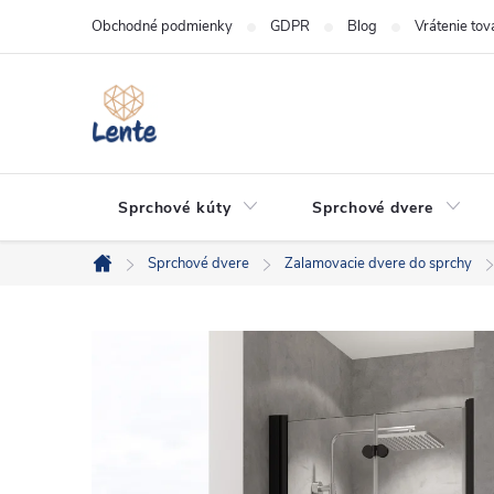
Prejsť
Obchodné podmienky
GDPR
Blog
Vrátenie tov
na
obsah
Sprchové kúty
Sprchové dvere
Sprchové dvere
Zalamovacie dvere do sprchy
Domov