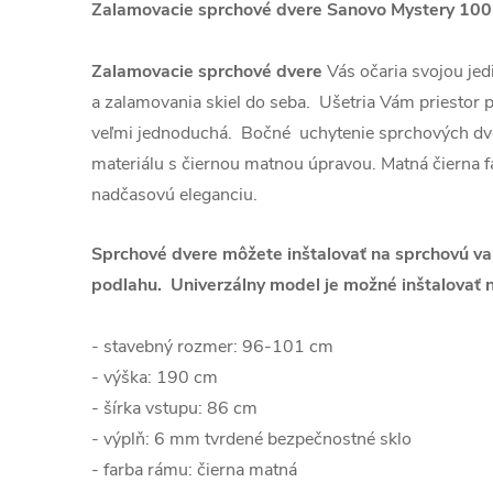
Zalamovacie sprchové dvere Sanovo Mystery 1
Zalamovacie sprchové dvere
Vás očaria svojou jed
a zalamovania skiel do seba. Ušetria Vám priestor pr
veľmi jednoduchá. Bočné uchytenie sprchových dve
materiálu s čiernou matnou úpravou. Matná čierna
nadčasovú eleganciu.
Sprchové dvere môžete inštalovať na sprchovú va
podlahu. Univerzálny model je možné inštalovať n
- stavebný rozmer: 96-101 cm
- výška: 190 cm
- šírka vstupu: 86 cm
- výplň: 6 mm tvrdené bezpečnostné sklo
- farba rámu: čierna matná