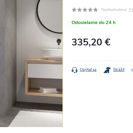
Po
Neohodnotené
Odosielame do 24 h
335,20 €
Jednotková
cena:
Opýtať sa
Strážiť