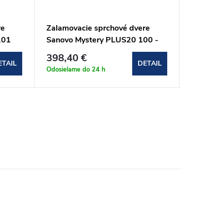
re
Zalamovacie sprchové dvere
Zalamov
101
Sanovo Mystery PLUS20 100 -
Sanovo 
97-102 cm (MYSP20_100C)
81 cm 
398,40 €
303,2
ETAIL
DETAIL
Odosielame do 24 h
Odosielam