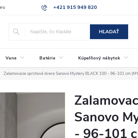
+421 915 949 820
aru
Časté otázky
HĽADAŤ
Vane
Batérie
Kúpeľňový nábytok
Zalamovacie sprchové dvere Sanovo Mystery BLACK 100 - 96-101 cm (
Zalamovac
Sanovo My
- 96-101 