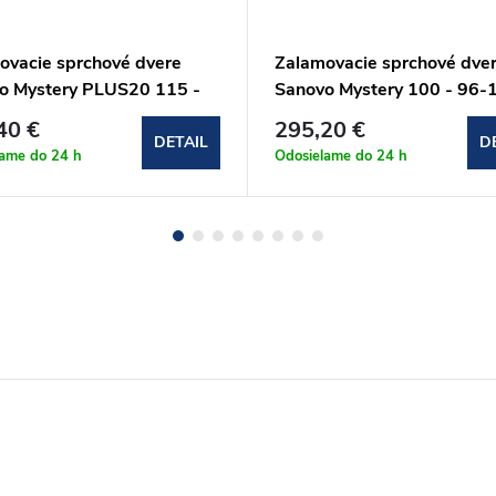
ovacie sprchové dvere
Zalamovacie sprchové dve
o Mystery PLUS20 115 -
Sanovo Mystery 100 - 96-
117 cm (MYSP20_115C)
cm (MYS_100C)
40 €
295,20 €
DETAIL
D
lame do 24 h
Odosielame do 24 h