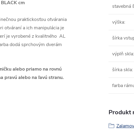
00 BLACK cm
stavebná š
inečnou praktickosťou otvárania
výška
:
i otváraní a ich manipulácia je
rí je vyrobené z kvalitného AL
šírka vstu
 farba dodá sprchovým dverám
výplň skla
ničku alebo priamo na rovnú
šírka skla
:
a pravú alebo na ľavú stranu.
farba rám
Produkt n
Zalamov