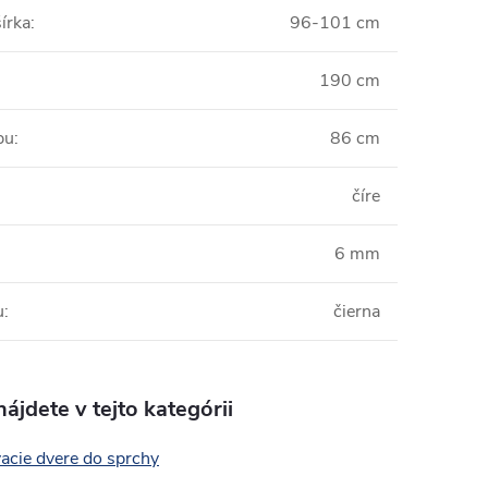
írka
:
96-101 cm
190 cm
pu
:
86 cm
:
číre
6 mm
u
:
čierna
ájdete v tejto kategórii
acie dvere do sprchy