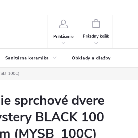
NÁKUPNÝ
KOŠÍK
Prázdny košík
Prihlásenie
Sanitárna keramika
Obklady a dlažby
MYSB_100C)
ie sprchové dvere
stery BLACK 100
cm (MYSB_100C)