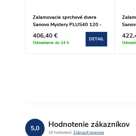
ere
Zalamovacie sprchové dvere
Zalam
130 -
Sanovo Mystery PLUS40 120 -
Sanov
30C)
117-122 cm (MYSP40_120C)
112-
406,40 €
422,
DETAIL
DETAIL
Odosielame do 24 h
Odosie
Hodnotenie zákazníkov
5,0
38 hodnotení
Zobraziť recenzie