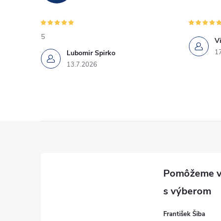
5
Vi
1
Lubomir Spirko
13.7.2026
Z
á
p
ä
František Šiba