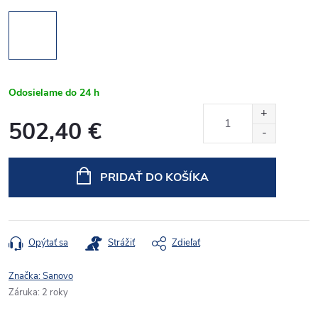
Odosielame do 24 h
502,40 €
Jednotková
cena:
PRIDAŤ DO KOŠÍKA
Opýtať sa
Strážiť
Zdieľať
Značka:
Sanovo
Záruka
:
2 roky