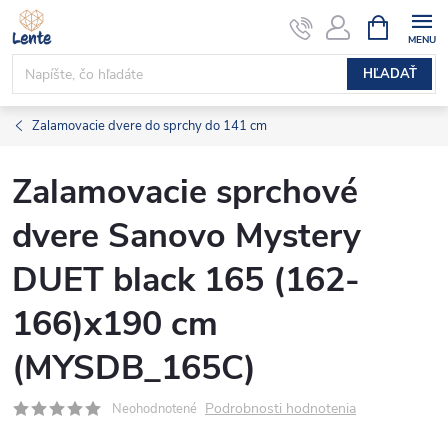
Prejsť
NÁKUPN
KOŠÍK
na
obsah
HĽADAŤ
Zalamovacie dvere do sprchy do 141 cm
Zalamovacie sprchové
dvere Sanovo Mystery
DUET black 165 (162-
166)x190 cm
(MYSDB_165C)
Podrobnosti hodnotenia
Neohodnotené