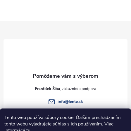
Z
á
p
ä
t
František Šiba
i
info
@
lente.sk
e
+421 915 949 820
Tento web používa súbory cookie. Ďalším prechádzaním
tohto webu vyjadrujete súhlas s ich používaním. Viac
informácií
tu
.