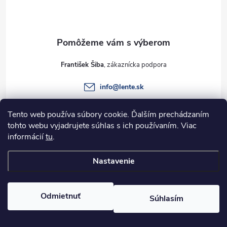
p
ä
t
František Šiba
i
info
@
lente.sk
e
+421 915 949 820
Tento web používa súbory cookie. Ďalším prechádzaním
tohto webu vyjadrujete súhlas s ich používaním. Viac
informácií
tu
.
Informácie pre vás
Nastavenie
Copyright 2026
Lente.sk
. Všetky práva vyhradené.
Odmietnuť
Súhlasím
Vytvoril Shoptet