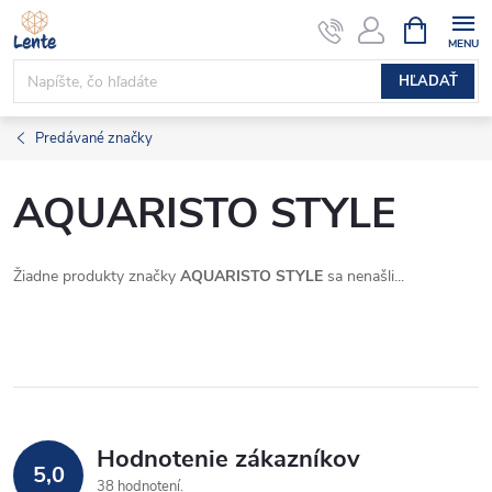
Prejsť
NÁKUPN
KOŠÍK
na
obsah
HĽADAŤ
Predávané značky
AQUARISTO STYLE
Žiadne produkty značky
AQUARISTO STYLE
sa nenašli...
Hodnotenie zákazníkov
5,0
38 hodnotení