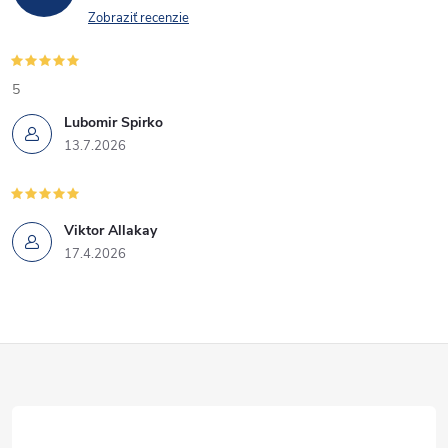
Zobraziť recenzie
5
Lubomir Spirko
13.7.2026
Viktor Allakay
17.4.2026
Z
á