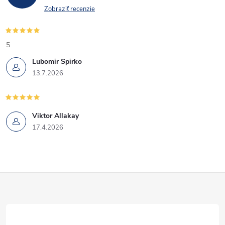
Zobraziť recenzie
5
Lubomir Spirko
13.7.2026
Viktor Allakay
17.4.2026
Z
á