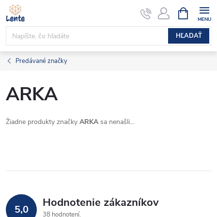
Prejsť
NÁKUPN
KOŠÍK
na
obsah
HĽADAŤ
Predávané značky
ARKA
Žiadne produkty značky
ARKA
sa nenašli...
Hodnotenie zákazníkov
5,0
38 hodnotení