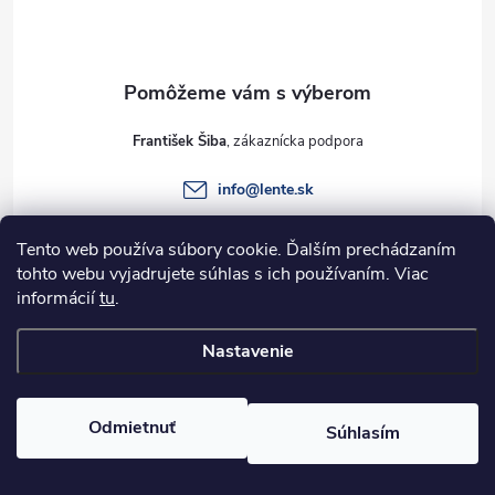
p
ä
t
František Šiba
i
info
@
lente.sk
e
+421 915 949 820
Tento web používa súbory cookie. Ďalším prechádzaním
tohto webu vyjadrujete súhlas s ich používaním. Viac
informácií
tu
.
Informácie pre vás
Nastavenie
Copyright 2026
Lente.sk
. Všetky práva vyhradené.
Odmietnuť
Súhlasím
Vytvoril Shoptet