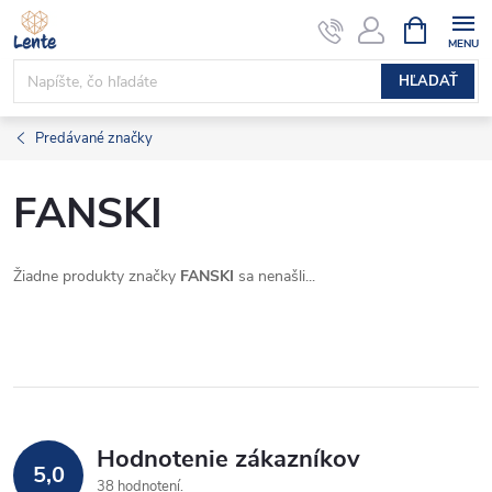
Prejsť
NÁKUPN
KOŠÍK
na
obsah
HĽADAŤ
Predávané značky
FANSKI
Žiadne produkty značky
FANSKI
sa nenašli...
Hodnotenie zákazníkov
5,0
38 hodnotení