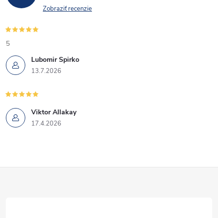
Zobraziť recenzie
5
Lubomir Spirko
13.7.2026
Viktor Allakay
17.4.2026
Z
á