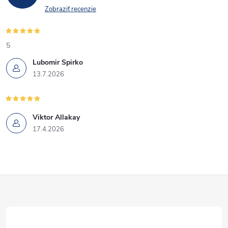
Zobraziť recenzie
5
Lubomir Spirko
13.7.2026
Viktor Allakay
17.4.2026
Z
á