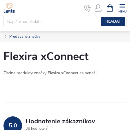
Prejsť
NÁKUPN
KOŠÍK
na
obsah
HĽADAŤ
Predávané značky
Flexira xConnect
Žiadne produkty značky
Flexira xConnect
sa nenašli...
Hodnotenie zákazníkov
5,0
38 hodnotení