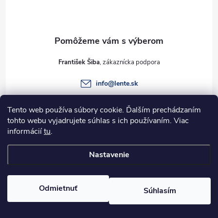
p
ä
t
František Šiba
i
info
@
lente.sk
e
+421 915 949 820
Tento web používa súbory cookie. Ďalším prechádzaním
tohto webu vyjadrujete súhlas s ich používaním. Viac
informácií
tu
.
Informácie pre vás
Nastavenie
Copyright 2026
Lente.sk
. Všetky práva vyhradené.
Odmietnuť
Súhlasím
Vytvoril Shoptet