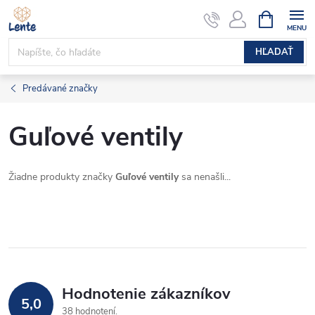
Prejsť
NÁKUPN
KOŠÍK
na
obsah
HĽADAŤ
Predávané značky
Guľové ventily
Žiadne produkty značky
Guľové ventily
sa nenašli...
Hodnotenie zákazníkov
5,0
38 hodnotení