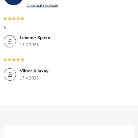
Zobraziť recenzie
5
Lubomir Spirko
13.7.2026
Viktor Allakay
17.4.2026
Z
á