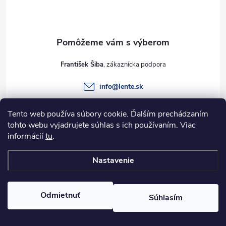
p
ä
t
František Šiba
i
info
@
lente.sk
e
+421 915 949 820
Tento web používa súbory cookie. Ďalším prechádzaním
tohto webu vyjadrujete súhlas s ich používaním. Viac
informácií
tu
.
Informácie pre vás
Nastavenie
Copyright 2026
Lente.sk
. Všetky práva vyhradené.
Odmietnuť
Súhlasím
Vytvoril Shoptet