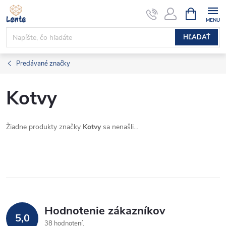
Prejsť
NÁKUPN
KOŠÍK
na
obsah
HĽADAŤ
Predávané značky
Kotvy
Žiadne produkty značky
Kotvy
sa nenašli...
Hodnotenie zákazníkov
5,0
38 hodnotení