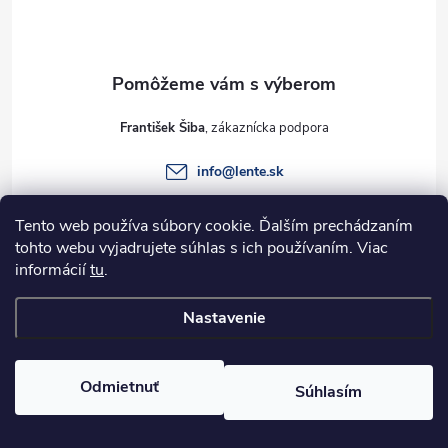
p
ä
t
František Šiba
i
info
@
lente.sk
e
+421 915 949 820
Tento web používa súbory cookie. Ďalším prechádzaním
tohto webu vyjadrujete súhlas s ich používaním. Viac
informácií
tu
.
Informácie pre vás
Nastavenie
Copyright 2026
Lente.sk
. Všetky práva vyhradené.
Odmietnuť
Súhlasím
Vytvoril Shoptet