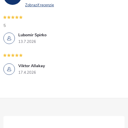
Zobraziť recenzie
5
Lubomir Spirko
13.7.2026
Viktor Allakay
17.4.2026
Z
á