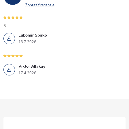
Zobraziť recenzie
5
Lubomir Spirko
13.7.2026
Viktor Allakay
17.4.2026
Z
á