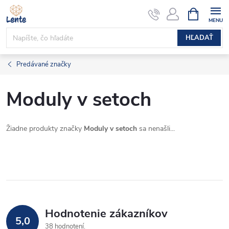
Prejsť
NÁKUPN
KOŠÍK
na
obsah
HĽADAŤ
Predávané značky
Moduly v setoch
Žiadne produkty značky
Moduly v setoch
sa nenašli...
Hodnotenie zákazníkov
5,0
38 hodnotení