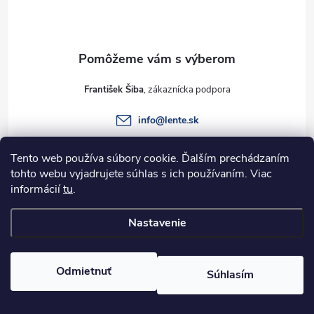
p
ä
t
František Šiba
i
info
@
lente.sk
e
+421 915 949 820
Tento web používa súbory cookie. Ďalším prechádzaním
tohto webu vyjadrujete súhlas s ich používaním. Viac
informácií
tu
.
Informácie pre vás
Nastavenie
Copyright 2026
Lente.sk
. Všetky práva vyhradené.
Odmietnuť
Súhlasím
Vytvoril Shoptet