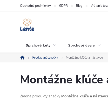
Prejsť
Obchodné podmienky
GDPR
Blog
Vrátenie tov
na
obsah
Sprchové kúty
Sprchové dvere
Predávané značky
Montážne kľúče a nástavce
Domov
Montážne kľúče 
Žiadne produkty značky
Montážne kľúče a nástavc