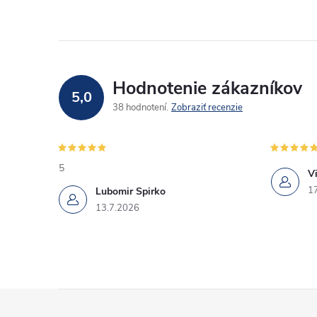
Hodnotenie zákazníkov
5,0
38 hodnotení
Zobraziť recenzie
5
Vi
1
Lubomir Spirko
13.7.2026
Z