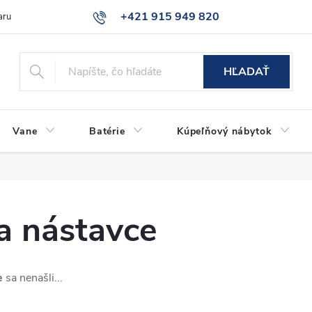
+421 915 949 820
aru
Časté otázky
HĽADAŤ
Vane
Batérie
Kúpeľňový nábytok
a nástavce
e
sa nenašli...