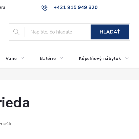
+421 915 949 820
aru
Časté otázky
HĽADAŤ
Vane
Batérie
Kúpeľňový nábytok
rieda
našli...