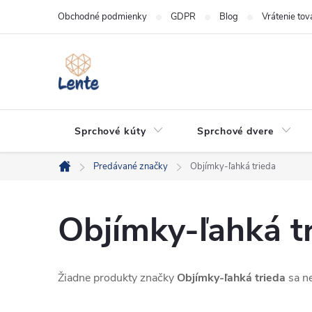
Prejsť
Obchodné podmienky
GDPR
Blog
Vrátenie tov
na
obsah
Sprchové kúty
Sprchové dvere
Predávané značky
Objímky-ľahká trieda
Domov
Objímky-ľahká t
Žiadne produkty značky
Objímky-ľahká trieda
sa ne