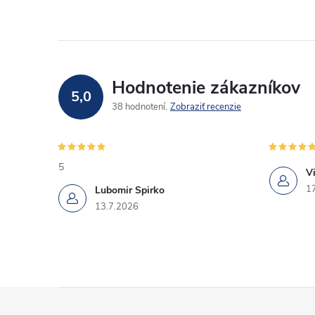
Hodnotenie zákazníkov
5,0
38 hodnotení
Zobraziť recenzie
5
Vi
1
Lubomir Spirko
13.7.2026
Z