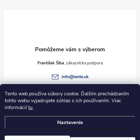
á
p
ä
t
František Šiba
i
info
@
lente.sk
e
+421 915 949 820
Tento web používa súbory cookie. Ďalším prechádzaním
tohto webu vyjadrujete súhlas s ich používaním. Viac
informácií
tu
.
Informácie pre vás
Nastavenie
Copyright 2026
Lente.sk
. Všetky práva vyhradené.