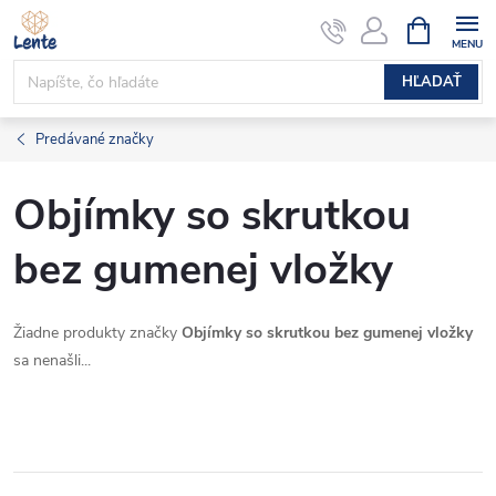
Prejsť
NÁKUPN
KOŠÍK
na
obsah
HĽADAŤ
Predávané značky
Objímky so skrutkou
bez gumenej vložky
Žiadne produkty značky
Objímky so skrutkou bez gumenej vložky
sa nenašli...