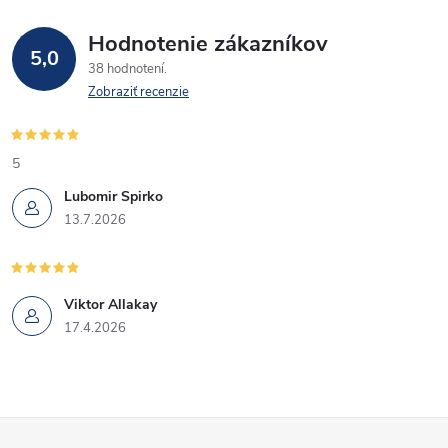
Hodnotenie zákazníkov
5,0
38 hodnotení
Zobraziť recenzie
5
Lubomir Spirko
13.7.2026
Viktor Allakay
17.4.2026
Z