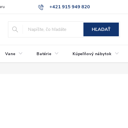
+421 915 949 820
aru
Časté otázky
HĽADAŤ
Vane
Batérie
Kúpeľňový nábytok