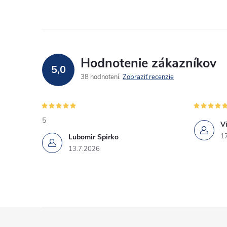
Hodnotenie zákazníkov
5,0
38 hodnotení
Zobraziť recenzie
5
Vi
1
Lubomir Spirko
13.7.2026
Z