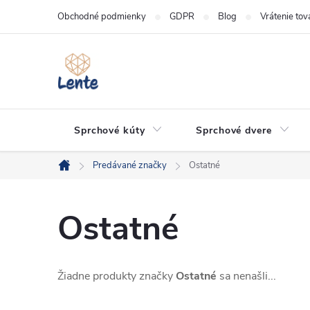
Prejsť
Obchodné podmienky
GDPR
Blog
Vrátenie tov
na
obsah
Sprchové kúty
Sprchové dvere
Predávané značky
Ostatné
Domov
Ostatné
Žiadne produkty značky
Ostatné
sa nenašli...