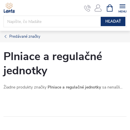
Prejsť
NÁKUPN
KOŠÍK
na
obsah
HĽADAŤ
Predávané značky
Plniace a regulačné
jednotky
Žiadne produkty značky
Plniace a regulačné jednotky
sa nenašli...