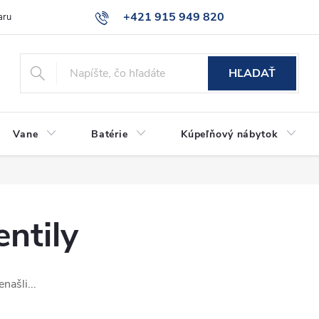
+421 915 949 820
aru
Časté otázky
HĽADAŤ
Vane
Batérie
Kúpeľňový nábytok
ntily
našli...