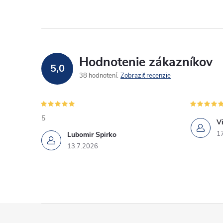
Hodnotenie zákazníkov
5,0
38 hodnotení
Zobraziť recenzie
5
Vi
1
Lubomir Spirko
13.7.2026
Z