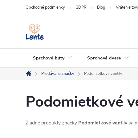
Prejsť
Obchodné podmienky
GDPR
Blog
Vrátenie tov
na
obsah
Sprchové kúty
Sprchové dvere
Predávané značky
Podomietkové ventily
Domov
Podomietkové ve
Žiadne produkty značky
Podomietkové ventily
sa ne