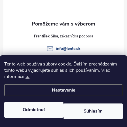
p
ä
t
František Šiba
i
info
@
lente.sk
e
+421 915 949 820
Tento web používa súbory cookie. Ďalším prechádzaním
tohto webu vyjadrujete súhlas s ich používaním. Viac
informácií
tu
.
Informácie pre vás
Nastavenie
Copyright 2026
Lente.sk
. Všetky práva vyhradené.
Odmietnuť
Súhlasím
Vytvoril Shoptet