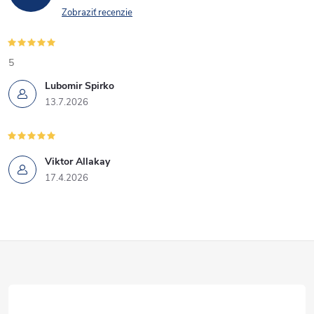
Zobraziť recenzie
5
Lubomir Spirko
13.7.2026
Viktor Allakay
17.4.2026
Z
á