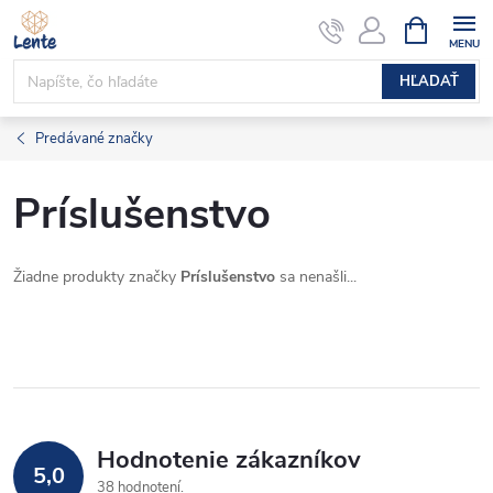
Prejsť
NÁKUPN
KOŠÍK
na
obsah
HĽADAŤ
Predávané značky
Príslušenstvo
Žiadne produkty značky
Príslušenstvo
sa nenašli...
Hodnotenie zákazníkov
5,0
38 hodnotení