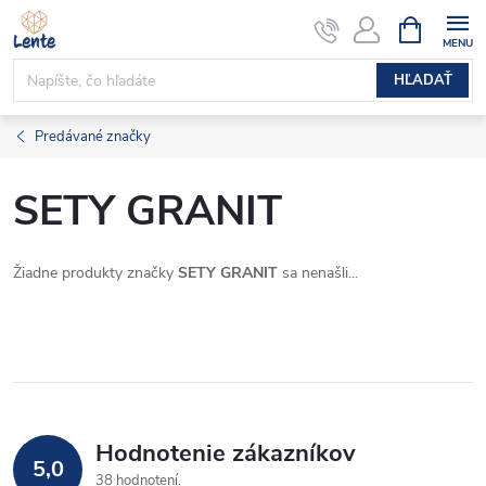
Prejsť
NÁKUPN
KOŠÍK
na
obsah
HĽADAŤ
Predávané značky
SETY GRANIT
Žiadne produkty značky
SETY GRANIT
sa nenašli...
Hodnotenie zákazníkov
5,0
38 hodnotení