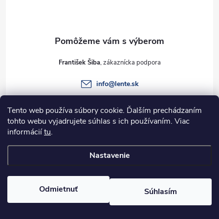
p
ä
t
František Šiba
i
info
@
lente.sk
e
+421 915 949 820
Tento web používa súbory cookie. Ďalším prechádzaním
tohto webu vyjadrujete súhlas s ich používaním. Viac
informácií
tu
.
Informácie pre vás
Nastavenie
Copyright 2026
Lente.sk
. Všetky práva vyhradené.
Odmietnuť
Súhlasím
Vytvoril Shoptet