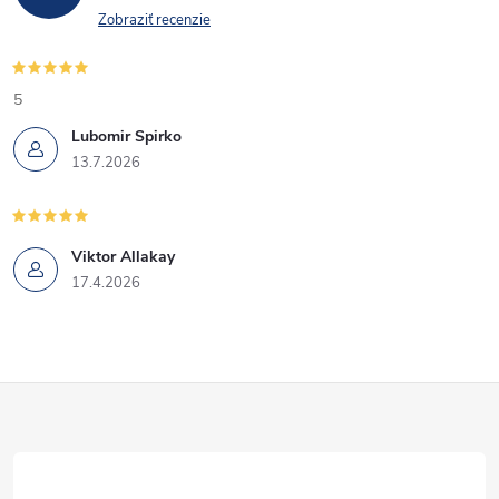
Zobraziť recenzie
5
Lubomir Spirko
13.7.2026
Viktor Allakay
17.4.2026
Z
á