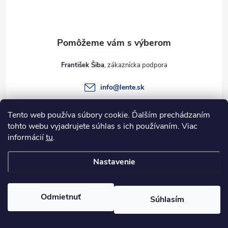
p
ä
t
František Šiba
i
info
@
lente.sk
e
+421 915 949 820
Tento web používa súbory cookie. Ďalším prechádzaním
tohto webu vyjadrujete súhlas s ich používaním. Viac
informácií
tu
.
Informácie pre vás
Nastavenie
Copyright 2026
Lente.sk
. Všetky práva vyhradené.
Odmietnuť
Súhlasím
Vytvoril Shoptet