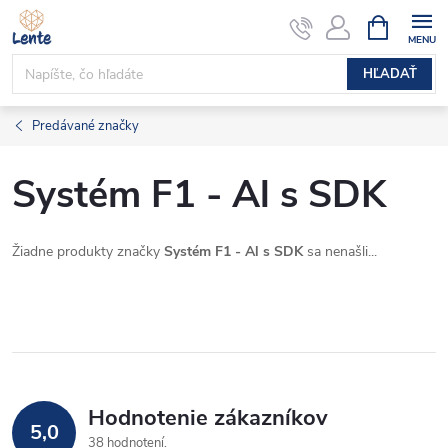
Prejsť
NÁKUPN
KOŠÍK
na
obsah
HĽADAŤ
Predávané značky
Systém F1 - Al s SDK
Žiadne produkty značky
Systém F1 - Al s SDK
sa nenašli...
Hodnotenie zákazníkov
5,0
38 hodnotení