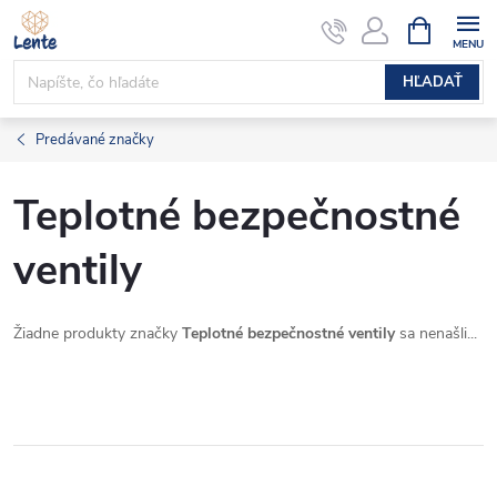
Prejsť
NÁKUPN
KOŠÍK
na
obsah
HĽADAŤ
Predávané značky
Teplotné bezpečnostné
ventily
Žiadne produkty značky
Teplotné bezpečnostné ventily
sa nenašli...