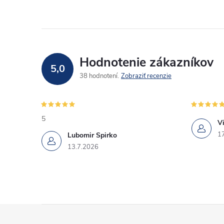
Hodnotenie zákazníkov
5,0
38 hodnotení
Zobraziť recenzie
5
Vi
1
Lubomir Spirko
13.7.2026
Z