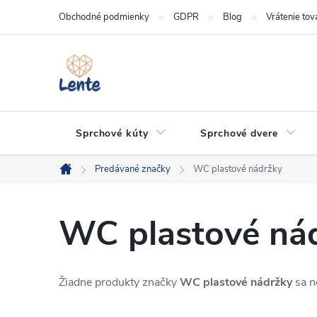
Prejsť
Obchodné podmienky
GDPR
Blog
Vrátenie tov
na
obsah
Sprchové kúty
Sprchové dvere
Predávané značky
WC plastové nádržky
Domov
WC plastové ná
Žiadne produkty značky
WC plastové nádržky
sa ne