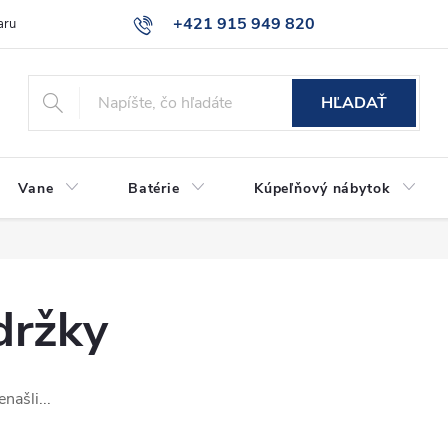
+421 915 949 820
aru
Časté otázky
HĽADAŤ
Vane
Batérie
Kúpeľňový nábytok
držky
našli...