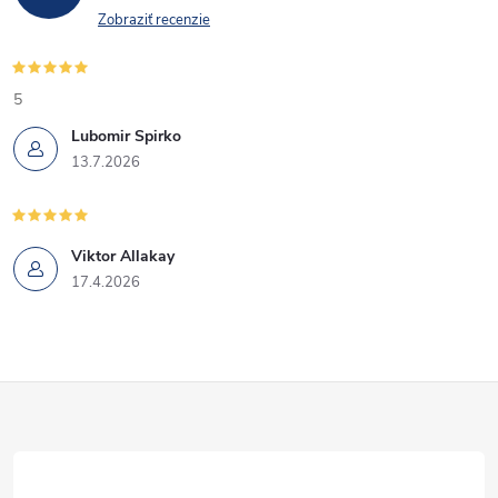
Zobraziť recenzie
5
Lubomir Spirko
13.7.2026
Viktor Allakay
17.4.2026
Z
á