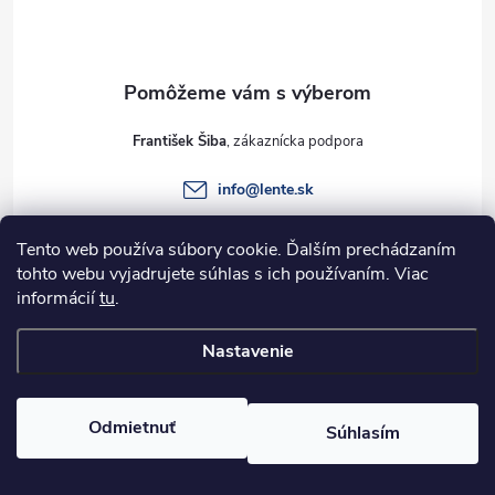
p
ä
t
František Šiba
i
info
@
lente.sk
e
+421 915 949 820
Tento web používa súbory cookie. Ďalším prechádzaním
tohto webu vyjadrujete súhlas s ich používaním. Viac
informácií
tu
.
Informácie pre vás
Nastavenie
Copyright 2026
Lente.sk
. Všetky práva vyhradené.
Odmietnuť
Súhlasím
Vytvoril Shoptet