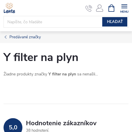
Prejsť
NÁKUPN
KOŠÍK
na
obsah
HĽADAŤ
Predávané značky
Y filter na plyn
Žiadne produkty značky
Y filter na plyn
sa nenašli...
Hodnotenie zákazníkov
5,0
38 hodnotení