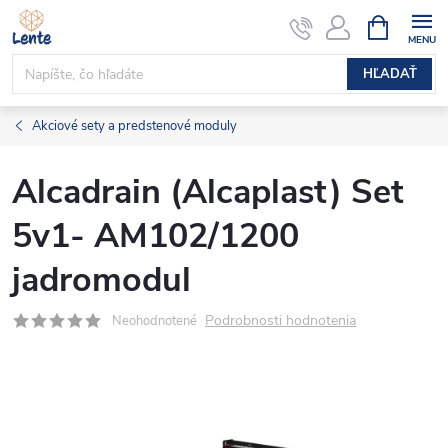
Prejsť
NÁKUPN
KOŠÍK
na
obsah
HĽADAŤ
Akciové sety a predstenové moduly
Alcadrain (Alcaplast) Set
5v1- AM102/1200
jadromodul
Podrobnosti hodnotenia
Neohodnotené