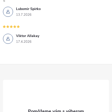
5
Lubomir Spirko
13.7.2026
Viktor Allakay
17.4.2026
Z
á
p
ä