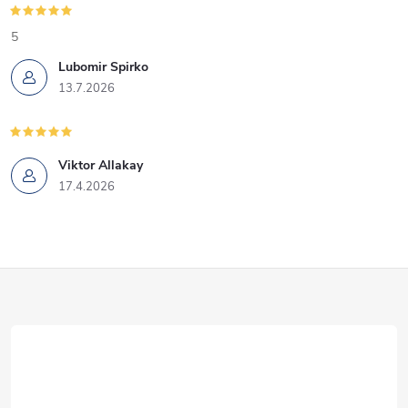
5
Lubomir Spirko
13.7.2026
Viktor Allakay
17.4.2026
Z
á
p