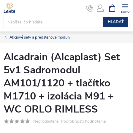
Prejsť
NÁKUPN
KOŠÍK
na
obsah
HĽADAŤ
Akciové sety a predstenové moduly
Alcadrain (Alcaplast) Set
5v1 Sadromodul
AM101/1120 + tlačítko
M1710 + izolácia M91 +
WC ORLO RIMLESS
Podrobnosti hodnotenia
Neohodnotené