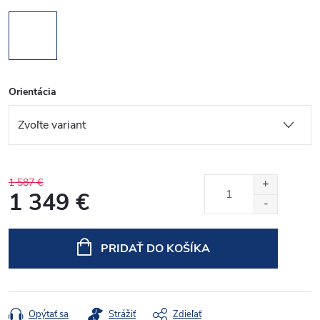
Orientácia
1 587 €
1 349 €
Jednotková
cena:
PRIDAŤ DO KOŠÍKA
Opýtať sa
Strážiť
Zdieľať