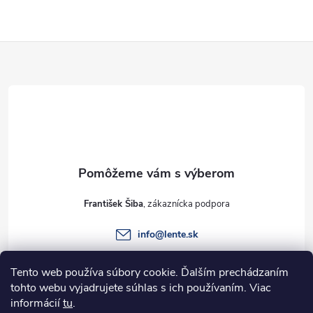
Z
á
p
ä
t
František Šiba
i
info
@
lente.sk
e
+421 915 949 820
Tento web používa súbory cookie. Ďalším prechádzaním
tohto webu vyjadrujete súhlas s ich používaním. Viac
informácií
tu
.