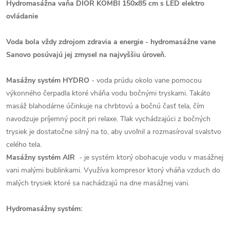
Hydromasážna vaňa DIOR KOMBI 150x85 cm s LED elektro
ovládanie
Voda bola vždy zdrojom zdravia a energie - hydromasážne vane
Sanovo posúvajú jej zmysel na najvyššiu úroveň.
Masážny systém HYDRO
- voda prúdu okolo vane pomocou
výkonného čerpadla ktoré vháňa vodu bočnými tryskami. Takáto
masáž blahodárne účinkuje na chrbtovú a bočnú časť tela, čím
navodzuje príjemný pocit pri relaxe. Tlak vychádzajúci z bočných
trysiek je dostatočne silný na to, aby uvoľnil a rozmasíroval svalstvo
celého tela.
Masážny systém AIR
- je systém ktorý obohacuje vodu v masážnej
vani malými bublinkami. Využíva kompresor ktorý vháňa vzduch do
malých trysiek ktoré sa nachádzajú na dne masážnej vani.
Hydromasážny systém: