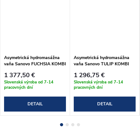
Asymetrická hydromasážna
Asymetrická hydromasážna
vaňa Sanovo FUCHSIA KOMBI
vaňa Sanovo TULIP KOMBI
ELEKTRO 150x75 cm
PNEU 160x100
1 377,50 €
1 296,75 €
(FUCH_150x75KE)
(TUL_160100KPP)
Slovenská výroba od 7-14
Slovenská výroba od 7-14
pracovných dní
pracovných dní
DETAIL
DETAIL