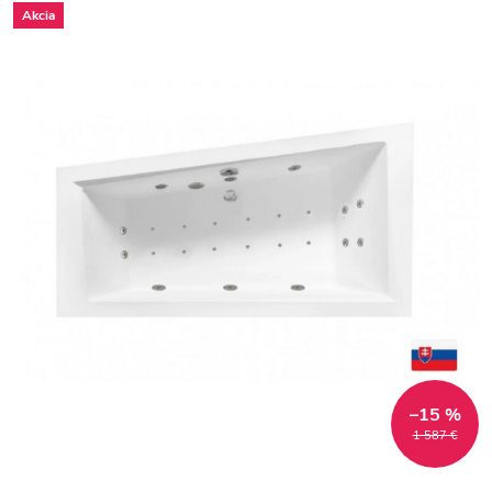
Akcia
–15 %
1 587 €