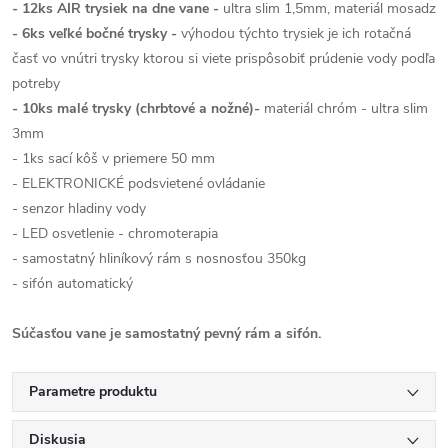
- 12ks AIR trysiek na dne vane -
ultra slim 1,5mm, materiál mosadz
- 6ks veľké bočné trysky -
výhodou týchto trysiek je ich rotačná
časť vo vnútri trysky ktorou si viete prispôsobiť prúdenie vody podľa
potreby
- 10ks malé trysky (chrbtové a nožné)-
materiál chróm - ultra slim
3mm
- 1ks sací kôš v priemere 50 mm
- ELEKTRONICKÉ podsvietené ovládanie
- senzor hladiny vody
- LED osvetlenie - chromoterapia
- samostatný hliníkový rám s nosnosťou 350kg
- sifón automatický
Súčasťou vane je samostatný pevný rám a sifón.
Parametre produktu
Diskusia