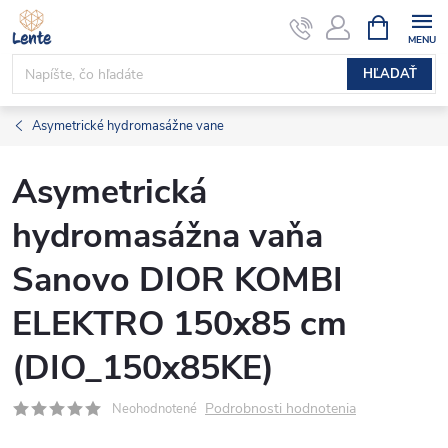
Prejsť
NÁKUPN
KOŠÍK
na
obsah
HĽADAŤ
Asymetrické hydromasážne vane
Asymetrická
hydromasážna vaňa
Sanovo DIOR KOMBI
ELEKTRO 150x85 cm
(DIO_150x85KE)
Podrobnosti hodnotenia
Neohodnotené