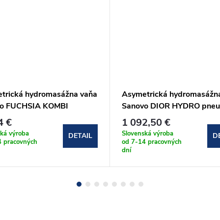
trická hydromasážna vaňa
Asymetrická hydromasážn
vo FUCHSIA KOMBI
Sanovo DIOR HYDRO pneu
TRO 170x75 cm
160x90 cm (DIO_160x90H
4 €
1 092,50 €
H_170x75KE)
ká výroba
Slovenská výroba
DETAIL
D
4 pracovných
od 7-14 pracovných
dní