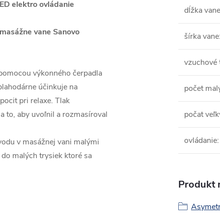
D elektro ovládanie
dĺžka van
romasážne vane Sanovo
šírka vane
vzuchové 
 pomocou výkonného čerpadla
blahodárne účinkuje na
počet mal
ocit pri relaxe. Tlak
a to, aby uvoľnil a rozmasíroval
počat veľ
ovládanie
:
 vodu v masážnej vani malými
do malých trysiek ktoré sa
Produkt n
Asymetr