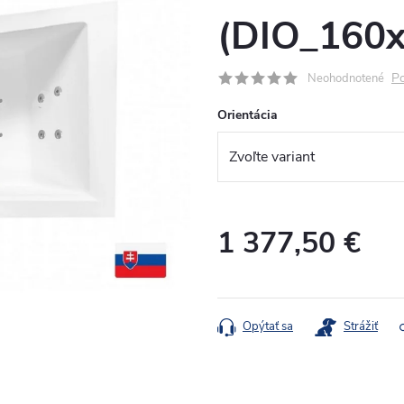
(DIO_160
Po
Neohodnotené
Orientácia
1 377,50 €
Jednotková
cena:
Opýtať sa
Strážiť