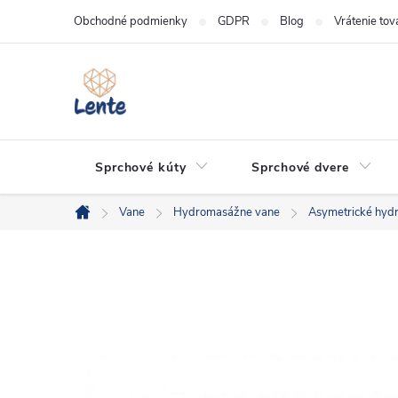
Prejsť
Obchodné podmienky
GDPR
Blog
Vrátenie tov
na
obsah
Sprchové kúty
Sprchové dvere
Vane
Hydromasážne vane
Asymetrické hyd
Domov