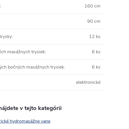
e
:
160 cm
:
90 cm
trysky
:
12 ks
ých masážnych trysiek
:
6 ks
kých bočných masážnych trysiek
:
6 ks
elektronické
ájdete v tejto kategórii
ické hydromasážne vane