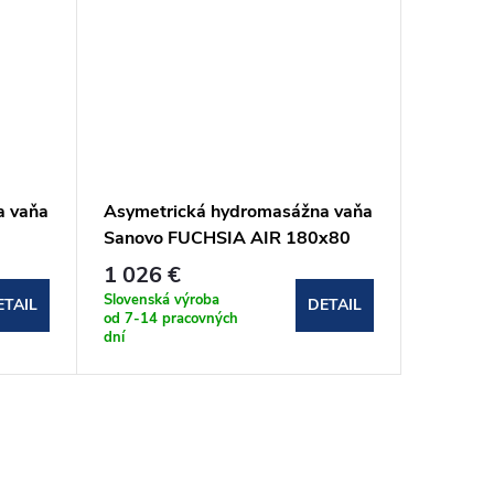
a vaňa
Asymetrická hydromasážna vaňa
Asymetr
Sanovo FUCHSIA AIR 180x80
Sanovo
)
(FUCH_180x80AP)
(TUL_1
1 026 €
1 102 
Slovenská výroba
Slovenská
ETAIL
DETAIL
od 7-14 pracovných
od 7-14 
dní
dní