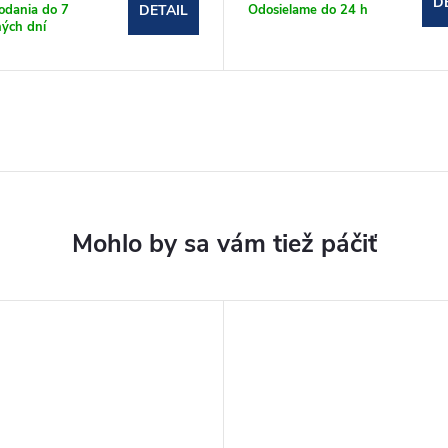
D
odania do 7
Odosielame do 24 h
DETAIL
ých dní