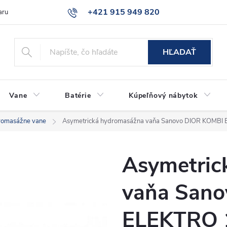
+421 915 949 820
aru
Časté otázky
HĽADAŤ
Vane
Batérie
Kúpeľňový nábytok
romasážne vane
Asymetrická hydromasážna vaňa Sanovo DIOR KOMBI
Asymetric
vaňa San
ELEKTRO 