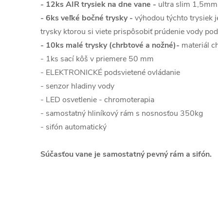
- 12ks AIR trysiek na dne vane -
ultra slim 1,5mm
- 6ks veľké bočné trysky -
výhodou týchto trysiek j
trysky ktorou si viete prispôsobiť prúdenie vody pod
- 10ks malé trysky (chrbtové a nožné)-
materiál c
- 1ks sací kôš v priemere 50 mm
- ELEKTRONICKÉ podsvietené ovládanie
- senzor hladiny vody
- LED osvetlenie - chromoterapia
- samostatný hliníkový rám s nosnosťou 350kg
- sifón automatický
Súčasťou vane je samostatný pevný rám a sifón.