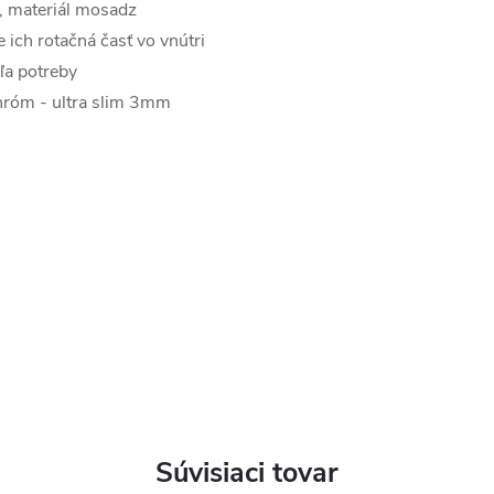
, materiál mosadz
e ich rotačná časť vo vnútri
ľa potreby
hróm - ultra slim 3mm
Súvisiaci tovar