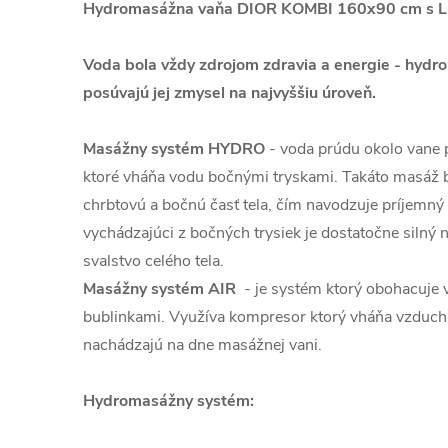
Hydromasážna vaňa DIOR KOMBI 160x90 cm s LE
Voda bola vždy zdrojom zdravia a energie - hyd
posúvajú jej zmysel na najvyššiu úroveň.
Masážny systém HYDRO
- voda prúdu okolo vane
ktoré vháňa vodu bočnými tryskami. Takáto masáž 
chrbtovú a bočnú časť tela, čím navodzuje príjemný p
vychádzajúci z bočných trysiek je dostatočne silný n
svalstvo celého tela.
Masážny systém AIR
- je systém ktorý obohacuje
bublinkami. Využíva kompresor ktorý vháňa vzduch 
nachádzajú na dne masážnej vani.
Hydromasážny systém: