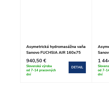
na vaňa
Asymetrická hydromasážna vaňa
Asyme
LEKTRO
Sanovo FUCHSIA AIR 160x75
Sano
KE)
(FUCH_160x75AP)
ELEK
940,50 €
1 44
(FUC
Slovenská výroba
Slovens
DETAIL
DETAIL
od 7-14 pracovných
od 7-1
dní
dní