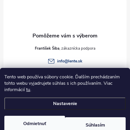
á
p
ä
t
František Šiba
i
info
@
lente.sk
e
+421 915 949 820
Tento web používa súbory cookie. Ďalším prechádzaním
tohto webu vyjadrujete súhlas s ich používaním. Viac
informácií
tu
.
Informácie pre vás
Nastavenie
Copyright 2026
Lente.sk
. Všetky práva vyhradené.
Odmietnuť
Súhlasím
Vytvoril Shoptet