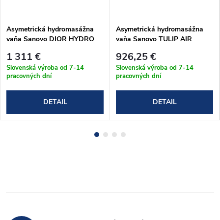
Asymetrická hydromasážna
Asymetrická hydromasážna
vaňa Sanovo DIOR HYDRO
vaňa Sanovo TULIP AIR
170x125 (DIO_170x125H)
160x100 (TUL_160100AP)
1 311 €
926,25 €
Slovenská výroba od 7-14
Slovenská výroba od 7-14
pracovných dní
pracovných dní
DETAIL
DETAIL