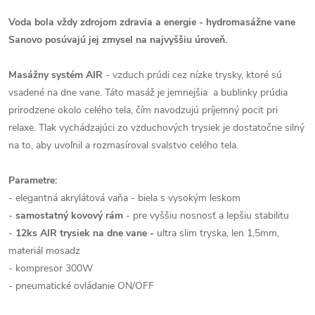
Voda bola vždy zdrojom zdravia a energie - hydromasážne vane
Sanovo posúvajú jej zmysel na najvyššiu úroveň.
Masážny systém AIR
- vzduch prúdi cez nízke trysky, ktoré sú
vsadené na dne vane. Táto masáž je jemnejšia a bublinky prúdia
prirodzene okolo celého tela, čím navodzujú príjemný pocit pri
relaxe. Tlak vychádzajúci zo vzduchových trysiek je dostatočne silný
na to, aby uvoľnil a rozmasíroval svalstvo celého tela.
Parametre:
- elegantná akrylátová vaňa - biela s vysokým leskom
-
samostatný kovový rám
- pre vyššiu nosnosť a lepšiu stabilitu
-
12ks AIR trysiek na dne vane -
ultra slim tryska, len 1,5mm,
materiál mosadz
- kompresor 300W
- pneumatické ovládanie ON/OFF