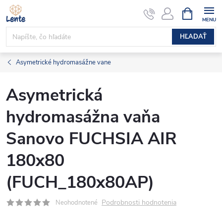
Prejsť
NÁKUPN
KOŠÍK
na
obsah
HĽADAŤ
Asymetrické hydromasážne vane
Asymetrická
hydromasážna vaňa
Sanovo FUCHSIA AIR
180x80
(FUCH_180x80AP)
Podrobnosti hodnotenia
Neohodnotené