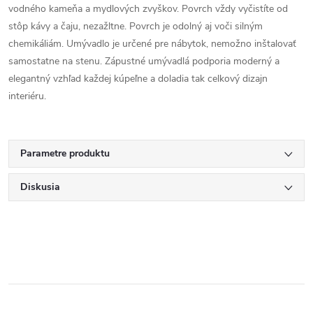
vodného kameňa a mydlových zvyškov. Povrch vždy vyčistíte od
stôp kávy a čaju, nezažltne. Povrch je odolný aj voči silným
chemikáliám. Umývadlo je určené pre nábytok, nemožno inštalovať
samostatne na stenu. Zápustné umývadlá podporia moderný a
elegantný vzhľad každej kúpeľne a doladia tak celkový dizajn
interiéru.
Parametre produktu
Diskusia