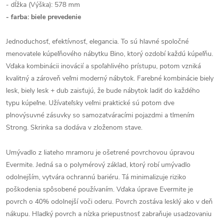
- dĺžka (Výška):
578
mm
- farba: biele prevedenie
Jednoduchosť, efektívnosť, elegancia. To sú hlavné spoločné
menovatele kúpeľňového nábytku Bino, ktorý ozdobí každú kúpeľňu.
Vďaka kombinácii inovácií a spoľahlivého prístupu, potom vzniká
kvalitný a zároveň veľmi moderný nábytok. Farebné kombinácie biely
lesk, biely lesk + dub zaisťujú, že bude nábytok ladiť do každého
typu kúpeľne. Užívateľsky veľmi praktické sú potom dve
plnovýsuvné zásuvky so samozatváracími pojazdmi a tlmením
Strong. Skrinka sa dodáva v zloženom stave.
Umývadlo z liateho mramoru je ošetrené povrchovou úpravou
Evermite. Jedná sa o polymérový základ, ktorý robí umývadlo
odolnejším, vytvára ochrannú bariéru. Tá minimalizuje riziko
poškodenia spôsobené používaním. Vďaka úprave Evermite je
povrch o 40% odolnejší voči oderu. Povrch zostáva lesklý ako v deň
nákupu. Hladký povrch a nízka priepustnosť zabraňuje usadzovaniu