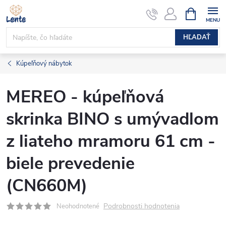
Prejsť
NÁKUPN
KOŠÍK
na
obsah
HĽADAŤ
Kúpeľňový nábytok
MEREO - kúpeľňová
skrinka BINO s umývadlom
z liateho mramoru 61 cm -
biele prevedenie
(CN660M)
Podrobnosti hodnotenia
Neohodnotené