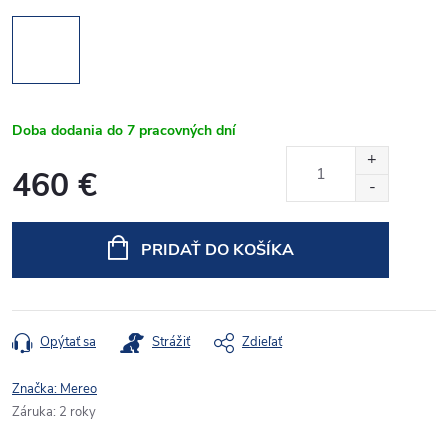
Doba dodania do 7 pracovných dní
460 €
Jednotková
cena:
PRIDAŤ DO KOŠÍKA
Opýtať sa
Strážiť
Zdieľať
Značka:
Mereo
Záruka
:
2 roky