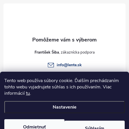
á
p
ä
t
František Šiba
i
info
@
lente.sk
e
+421 915 949 820
Tento web používa súbory cookie. Ďalším prechádzaním
tohto webu vyjadrujete súhlas s ich používaním. Viac
informácií
tu
.
Informácie pre vás
Nastavenie
Copyright 2026
Lente.sk
. Všetky práva vyhradené.
Odmietnuť
Súhlasím