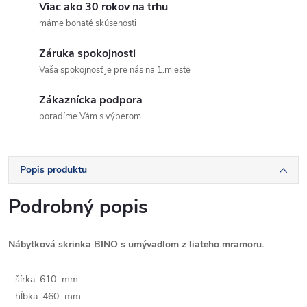
Viac ako 30 rokov na trhu
máme bohaté skúsenosti
Záruka spokojnosti
Vaša spokojnosť je pre nás na 1.mieste
Zákaznícka podpora
poradíme Vám s výberom
Popis produktu
Podrobný popis
Nábytková skrinka BINO s umývadlom z liateho mramoru.
- š
írka: 6
10 mm
- hĺbka:
460 mm