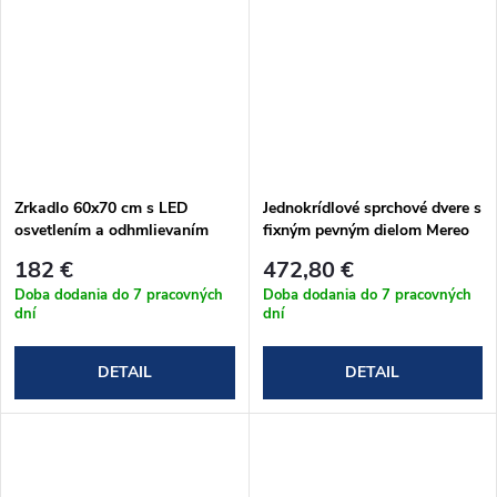
Zrkadlo 60x70 cm s LED
Jednokrídlové sprchové dvere s
osvetlením a odhmlievaním
fixným pevným dielom Mereo
NOVEA 120x200 cm
182 €
472,80 €
Doba dodania do 7 pracovných
Doba dodania do 7 pracovných
dní
dní
DETAIL
DETAIL