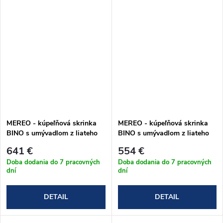
MEREO - kúpeľňová skrinka
MEREO - kúpeľňová skrinka
BINO s umývadlom z liateho
BINO s umývadlom z liateho
mramoru 121 cm - biele
mramoru 101 cm - biele
641 €
554 €
prevedenie (CN663M)
prevedenie (CN662M)
Doba dodania do 7 pracovných
Doba dodania do 7 pracovných
dní
dní
DETAIL
DETAIL