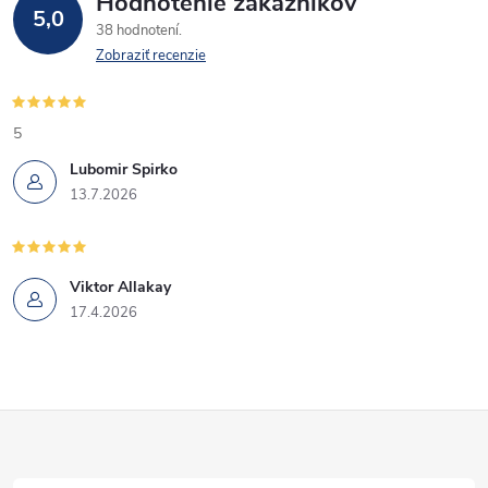
Hodnotenie zákazníkov
5,0
a
e
38 hodnotení
n
Zobraziť recenzie
p
i
e
r
5
v
Lubomir Spirko
13.7.2026
k
y
Viktor Allakay
v
17.4.2026
ý
p
Z
i
s