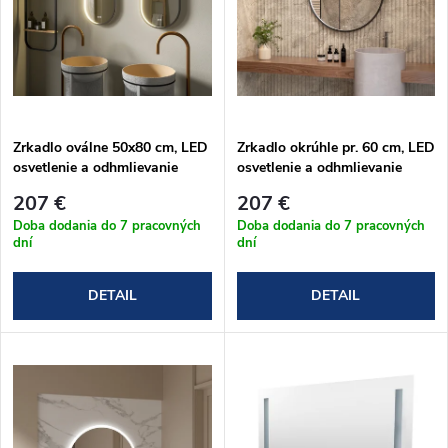
n
i
i
s
e
p
Zrkadlo oválne 50x80 cm, LED
Zrkadlo okrúhle pr. 60 cm, LED
p
osvetlenie a odhmlievanie
osvetlenie a odhmlievanie
r
r
207 €
207 €
o
Doba dodania do 7 pracovných
Doba dodania do 7 pracovných
dní
dní
o
d
DETAIL
DETAIL
d
u
u
k
k
t