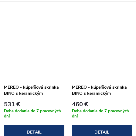
MEREO - kúpeľňová skrinka
MEREO - kúpeľňová skrinka
BINO s keramickým
BINO s keramickým
umývadlom 101 cm - biele
umývadlom 81 cm - biele
531 €
460 €
prevedenie (CN662)
prevedenie (CN661)
Doba dodania do 7 pracovných
Doba dodania do 7 pracovných
dní
dní
DETAIL
DETAIL