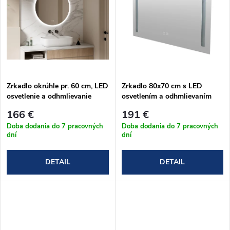
t
o
o
v
v
Zrkadlo okrúhle pr. 60 cm, LED
Zrkadlo 80x70 cm s LED
osvetlenie a odhmlievanie
osvetlením a odhmlievaním
166 €
191 €
Doba dodania do 7 pracovných
Doba dodania do 7 pracovných
dní
dní
DETAIL
DETAIL