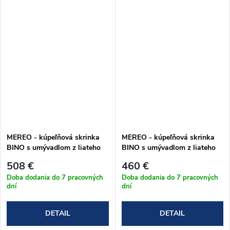
MEREO - kúpeľňová skrinka
MEREO - kúpeľňová skrinka
BINO s umývadlom z liateho
BINO s umývadlom z liateho
mramoru 81 cm - biele
mramoru 61 cm - biele
508 €
460 €
prevedenie (CN661M)
prevedenie (CN660M)
Doba dodania do 7 pracovných
Doba dodania do 7 pracovných
dní
dní
DETAIL
DETAIL