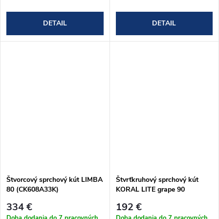
DETAIL
DETAIL
Štvorcový sprchový kút LIMBA
Štvrťkruhový sprchový kút
80 (CK608A33K)
KORAL LITE grape 90
(CK35131Z)
334 €
192 €
Doba dodania do 7 pracovných
Doba dodania do 7 pracovných