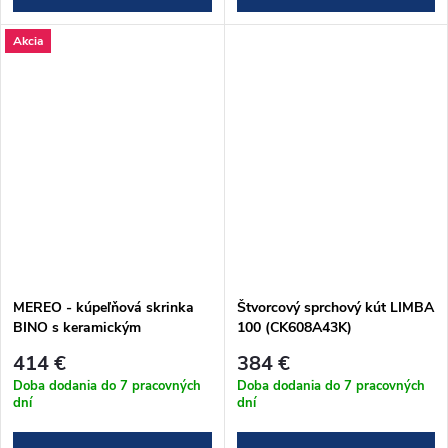
Akcia
MEREO - kúpeľňová skrinka
Štvorcový sprchový kút LIMBA
BINO s keramickým
100 (CK608A43K)
umývadlom 61 cm - biele
414 €
384 €
prevedenie (CN660)
Doba dodania do 7 pracovných
Doba dodania do 7 pracovných
dní
dní