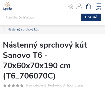
Prejsť
NÁKUPN
KOŠÍK
na
obsah
HĽADAŤ
Nástenný sprchový kút
Nástenný sprchový kút
Sanovo T6 -
70x60x70x190 cm
(T6_706070C)
Podrobnosti hodnotenia
Neohodnotené