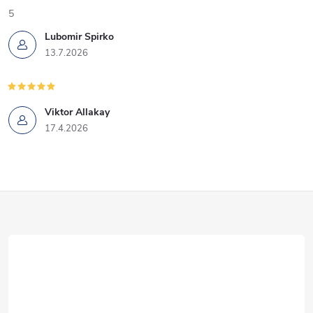
5
Lubomir Spirko
13.7.2026
Viktor Allakay
17.4.2026
Z
á
p
ä