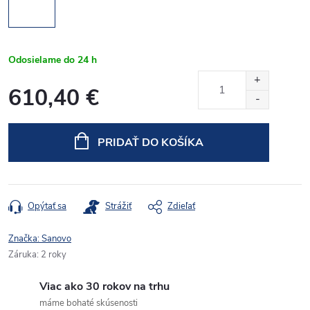
Odosielame do 24 h
610,40 €
Jednotková
cena:
PRIDAŤ DO KOŠÍKA
Opýtať sa
Strážiť
Zdieľať
Značka:
Sanovo
Záruka
:
2 roky
Viac ako 30 rokov na trhu
máme bohaté skúsenosti