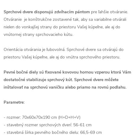
Sprchové dvere disponujú zdvíhacím pántom
pre ľahšie otváranie.
Otváranie je konštrukčne zostavené tak, aby sa variabilne otvárali
nielen do vonkajšej strany do priestoru Vašej kúpeľne, ale aj do
vnútornej strany sprchovacieho kútu.
Orientácia otvárania je ľubovolná. Sprchové dvere sa otvárajú do
priestoru Vašej kúpeľne, ale aj do vnútra sprchového priestoru.
Pevné bočné diely sú fixované kovovou hornou vzperou ktorá Vám
dostatočné stabilizuje sprchový kút.
Sprchové dvere môžete
inštalovať na sprchovú vaničku alebo priamo na rovnú podlahu.
Parametre:
- rozmer: 70x60x70x190 cm (H+D+H+V)
- stavebný rozmer sprchových dverí: 56-61 cm
- stavebná šírka pevného bočného dielu: 66,5-69 cm