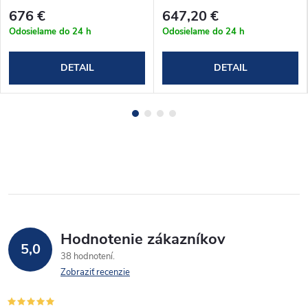
(T6_8012080C)
(T6_7010570C)
676 €
647,20 €
Odosielame do 24 h
Odosielame do 24 h
DETAIL
DETAIL
Hodnotenie zákazníkov
5,0
38 hodnotení
Zobraziť recenzie