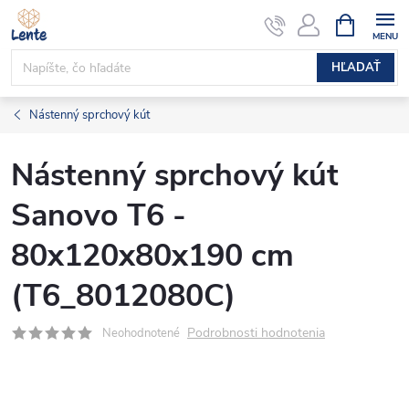
Prejsť
NÁKUPN
KOŠÍK
na
obsah
HĽADAŤ
Nástenný sprchový kút
Nástenný sprchový kút
Sanovo T6 -
80x120x80x190 cm
(T6_8012080C)
Podrobnosti hodnotenia
Neohodnotené