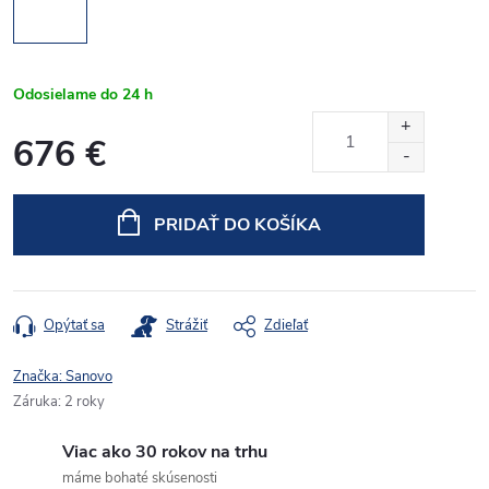
Odosielame do 24 h
676 €
Jednotková
cena:
PRIDAŤ DO KOŠÍKA
Opýtať sa
Strážiť
Zdieľať
Značka:
Sanovo
Záruka
:
2 roky
Viac ako 30 rokov na trhu
máme bohaté skúsenosti