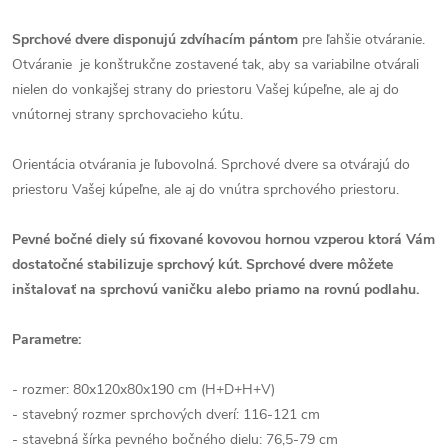
Sprchové dvere disponujú zdvíhacím pántom
pre ľahšie otváranie.
Otváranie je konštrukčne zostavené tak, aby sa variabilne otvárali
nielen do vonkajšej strany do priestoru Vašej kúpeľne, ale aj do
vnútornej strany sprchovacieho kútu.
Orientácia otvárania je ľubovolná. Sprchové dvere sa otvárajú do
priestoru Vašej kúpeľne, ale aj do vnútra sprchového priestoru.
Pevné bočné diely sú fixované kovovou hornou vzperou ktorá Vám
dostatočné stabilizuje sprchový kút.
Sprchové dvere môžete
inštalovať na sprchovú vaničku alebo priamo na rovnú podlahu.
Parametre:
- rozmer: 80x120x80x190 cm (H+D+H+V)
- stavebný rozmer sprchových dverí: 116-121 cm
- stavebná šírka pevného bočného dielu: 76,5-79 cm