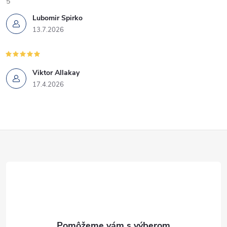
5
Lubomir Spirko
13.7.2026
Viktor Allakay
17.4.2026
Z
á
p
ä