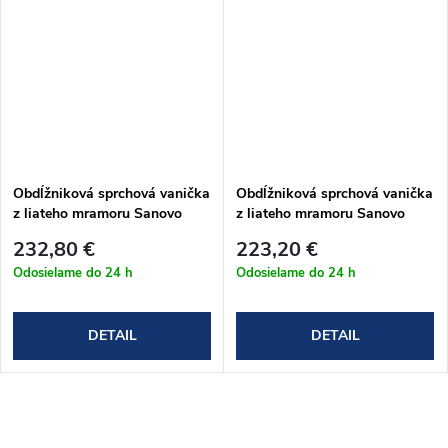
Obdĺžniková sprchová vanička
Obdĺžniková sprchová vanička
z liateho mramoru Sanovo
z liateho mramoru Sanovo
LAKA STAR 120x80x3 cm s
STAR 120x80x3 cm
232,80 €
223,20 €
protišmykom
Odosielame do 24 h
Odosielame do 24 h
DETAIL
DETAIL