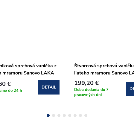
niková sprchová vanička z
Štvorcová sprchová vaničk
ho mramoru Sanovo LAKA
liateho mramoru Sanovo 
120x90x3 cm s
STAR 90x90x3 cm s
199,20 €
60 €
šmykom
protišmykom
DETAIL
D
Doba dodania do 7
lame do 24 h
pracovných dní