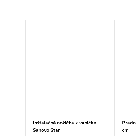
anovo
Inštalačná nožička k vaničke
Predn
m
Sanovo Star
cm