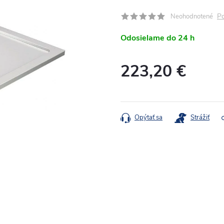
Po
Neohodnotené
Odosielame do 24 h
223,20 €
Jednotková
cena:
Opýtať sa
Strážiť