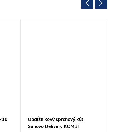
0x10
Obdĺžnikový sprchový kút
Obdĺžni
Sanovo Delivery KOMBI
Sanovo 