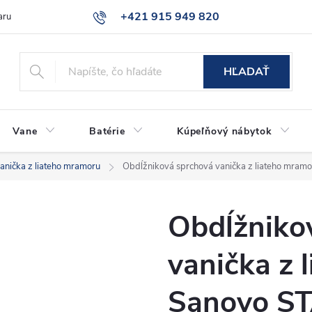
+421 915 949 820
aru
Časté otázky
HĽADAŤ
Vane
Batérie
Kúpeľňový nábytok
anička z liateho mramoru
Obdĺžniková sprchová vanička z liateho mra
Obdĺžniko
vanička z 
Sanovo S