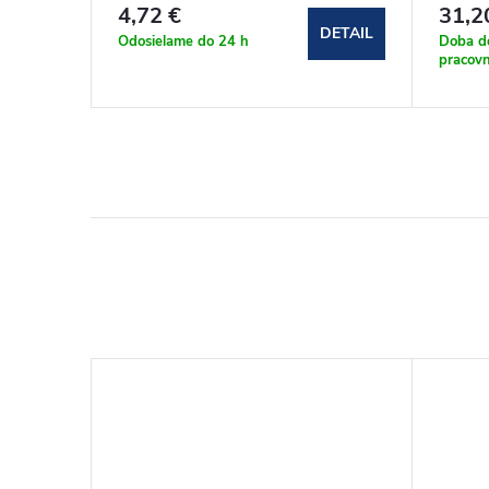
4,72 €
31,2
DETAIL
DETAIL
Odosielame do 24 h
Doba d
pracovn