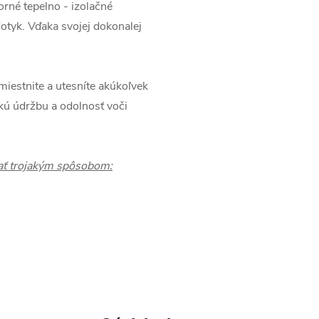
orné tepelno - izolačné
dotyk. Vďaka svojej dokonalej
estnite a utesníte akúkoľvek
hkú údržbu a odolnosť voči
ať trojakým spôsobom: