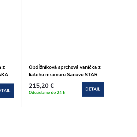
a z
Obdĺžniková sprchová vanička z
Štvorco
LAKA
liateho mramoru Sanovo STAR
liateho
110x90x3 cm
100x10
215,20 €
215,2
DETAIL
ETAIL
Odosielame do 24 h
Odosielam