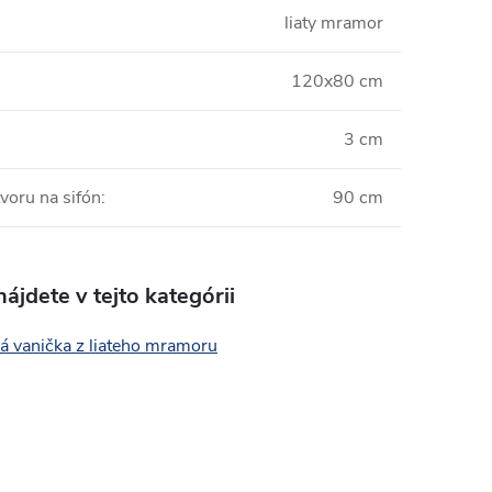
liaty mramor
120x80 cm
3 cm
voru na sifón
:
90 cm
ájdete v tejto kategórii
á vanička z liateho mramoru