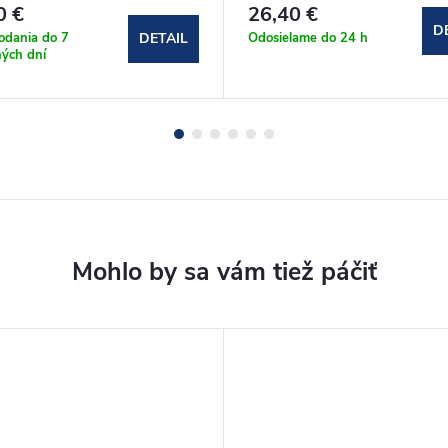
0 €
26,40 €
D
odania do 7
Odosielame do 24 h
DETAIL
ých dní