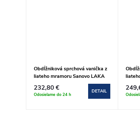
nička z
Obdĺžniková sprchová vanička z
Obdĺž
 LAKA
liateho mramoru Sanovo LAKA
liate
STAR 120x80x3 cm s
STAR 
232,80 €
249,
protišmykom
proti
DETAIL
DETAIL
Odosielame do 24 h
Odosie