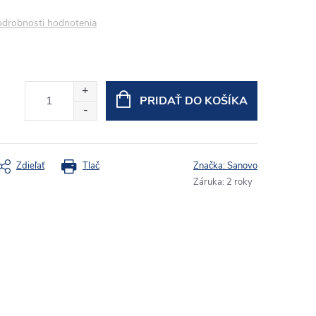
drobnosti hodnotenia
PRIDAŤ DO KOŠÍKA
Zdieľať
Tlač
Značka:
Sanovo
Záruka
:
2 roky