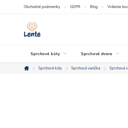
Prejsť
Obchodné podmienky
GDPR
Blog
Vrátenie tov
na
obsah
Sprchové kúty
Sprchové dvere
Sprchové kúty
Sprchová vanička
Sprchová v
Domov