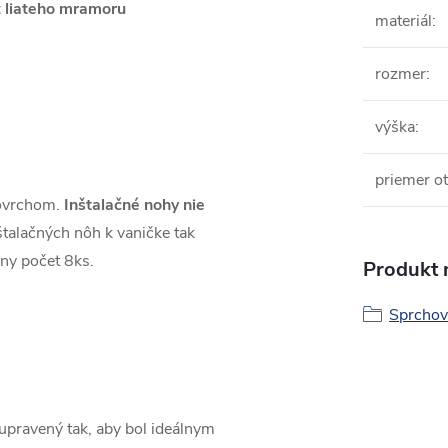
 liateho mramoru
materiál
:
rozmer
:
výška
:
priemer ot
povrchom.
Inštalačné nohy nie
talačných nôh k vaničke tak
ny počet 8ks.
Produkt n
Sprchov
pravený tak, aby bol ideálnym