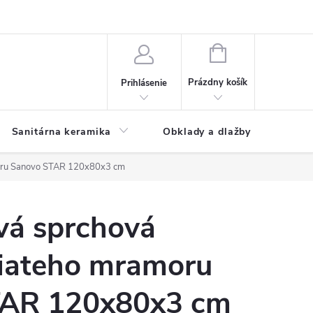
NÁKUPNÝ
KOŠÍK
Prázdny košík
Prihlásenie
Sanitárna keramika
Obklady a dlažby
moru Sanovo STAR 120x80x3 cm
vá sprchová
liateho mramoru
TAR 120x80x3 cm