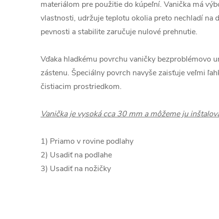
materiálom pre použitie do kúpeľní. Vanička má výb
vlastnosti, udržuje teplotu okolia preto nechladí na 
pevnosti a stabilite zaručuje nulové prehnutie.
Vďaka hladkému povrchu vaničky bezproblémovo umi
zástenu. Špeciálny povrch navyše zaisťuje veľmi ľa
čistiacim prostriedkom.
Vanička je vysoká cca 30 mm a môžeme ju inštalov
1) Priamo v rovine podlahy
2) Usadiť na podlahe
3) Usadiť na nožičky