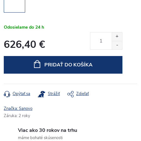
Odosielame do 24 h
626,40 €
Jednotková
cena:
PRIDAŤ DO KOŠÍKA
Opýtať sa
Strážiť
Zdieľať
Značka:
Sanovo
Záruka
:
2 roky
Viac ako 30 rokov na trhu
máme bohaté skúsenosti