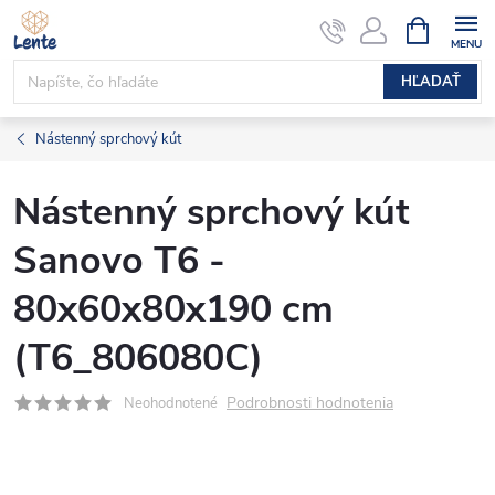
Prejsť
NÁKUPN
KOŠÍK
na
obsah
HĽADAŤ
Nástenný sprchový kút
Nástenný sprchový kút
Sanovo T6 -
80x60x80x190 cm
(T6_806080C)
Podrobnosti hodnotenia
Neohodnotené