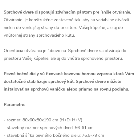
Sprchové dvere disponujú zdvíhacím pántom
pre ľahšie otváranie.
Otváranie je konštrukčne zostavené tak, aby sa variabilne otvárali
nielen do vonkajšej strany do priestoru Vašej kúpeľne, ale aj do
vnútornej strany sprchovacieho kútu.
Orientácia otvárania je ľubovolná. Sprchové dvere sa otvárajú do
priestoru Vašej kúpeľne, ale aj do vnútra sprchového priestoru.
Pevné bočné diely sú fixované kovovou hornou vzperou ktorá Vám
dostatočné stabilizuje sprchový kút.
Sprchové dvere môžete
inštalovať na sprchovú vaničku alebo priamo na rovnú podlahu.
Parametre:
- rozmer: 80x60x80x190 cm (H+D+H+V)
- stavebný rozmer sprchových dverí: 56-61 cm
- stavebná šírka pevného bočného dielu: 76,5-79 cm