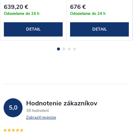
(T6_807580C)
(T6_8012080C)
639,20 €
676 €
Odosielame do 24 h
Odosielame do 24 h
DETAIL
DETAIL
Hodnotenie zákazníkov
5,0
38 hodnotení
Zobraziť recenzie