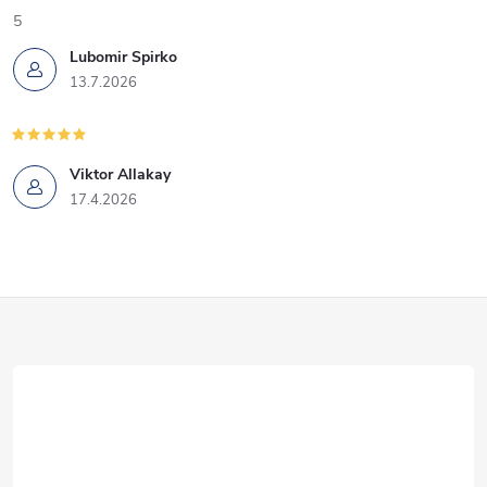
5
Lubomir Spirko
13.7.2026
Viktor Allakay
17.4.2026
Z
á
p
ä