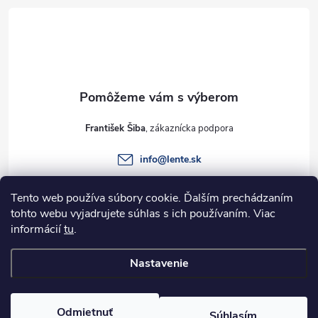
á
p
ä
t
František Šiba
i
info
@
lente.sk
e
+421 915 949 820
Tento web používa súbory cookie. Ďalším prechádzaním
tohto webu vyjadrujete súhlas s ich používaním. Viac
informácií
tu
.
Informácie pre vás
Nastavenie
Copyright 2026
Lente.sk
. Všetky práva vyhradené.
Odmietnuť
Súhlasím