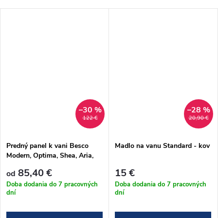
–30 %
–28 %
122 €
20,90 €
Predný panel k vani Besco
Madlo na vanu Standard - kov
Modern, Optima, Shea, Aria,
Talia
85,40 €
15 €
od
Doba dodania do 7 pracovných
Doba dodania do 7 pracovných
dní
dní