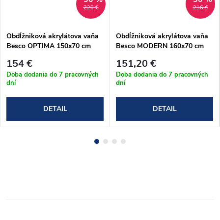
220 €
216 €
Obdĺžniková akrylátova vaňa
Obdĺžniková akrylátova vaňa
Besco OPTIMA 150x70 cm
Besco MODERN 160x70 cm
(#WAO-150-PK)
(#WAM-160-MO)
154 €
151,20 €
Doba dodania do 7 pracovných
Doba dodania do 7 pracovných
dní
dní
DETAIL
DETAIL