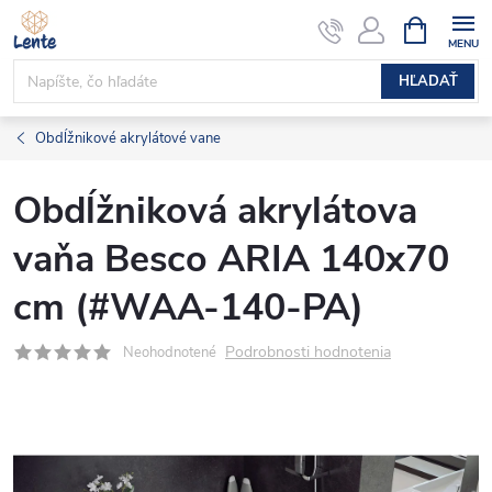
Prejsť
NÁKUPN
KOŠÍK
na
obsah
HĽADAŤ
Obdĺžnikové akrylátové vane
Obdĺžniková akrylátova
vaňa Besco ARIA 140x70
cm (#WAA-140-PA)
Podrobnosti hodnotenia
Neohodnotené