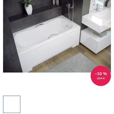
–30 %
207 €