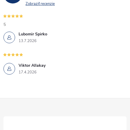
Zobraziť recenzie
5
Lubomir Spirko
13.7.2026
Viktor Allakay
17.4.2026
Z
á