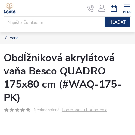
Prejsť
NÁKUPN
KOŠÍK
na
obsah
HĽADAŤ
Vane
Obdĺžniková akrylátová
vaňa Besco QUADRO
175x80 cm (#WAQ-175-
PK)
Podrobnosti hodnotenia
Neohodnotené