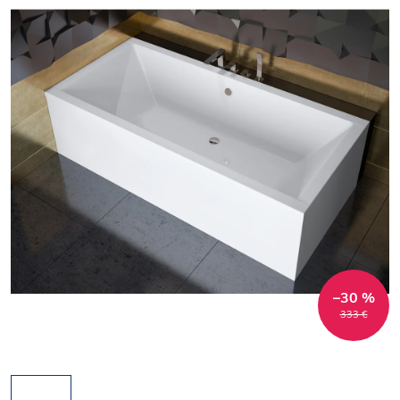
–30 %
333 €