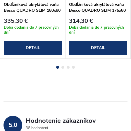
Obdĺžniková akrylátová vaňa
Obdĺžniková akrylátová vaňa
Besco QUADRO SLIM 180x80
Besco QUADRO SLIM 175x80
cm (#WAQ-180-SL)
cm (#WAQ-175-SL)
335,30 €
314,30 €
Doba dodania do 7 pracovných
Doba dodania do 7 pracovných
dní
dní
DETAIL
DETAIL
Hodnotenie zákazníkov
5,0
38 hodnotení