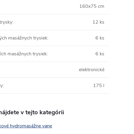
160x75 cm
trysky
:
12 ks
kých masážnych trysiek
:
6 ks
ých masážnych trysiek
:
6 ks
elektronické
dy
:
175 l
ájdete v tejto kategórii
kové hydromasážne vane