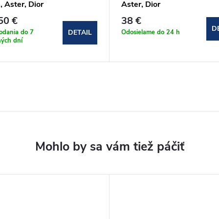
, Aster, Dior
Aster, Dior
50 €
38 €
D
odania do 7
Odosielame do 24 h
DETAIL
ých dní