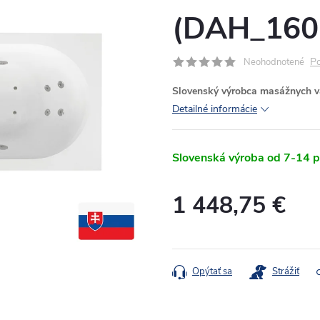
(DAH_160
Po
Neohodnotené
Slovenský výrobca masážnych van
Detailné informácie
Slovenská výroba od 7-14 p
1 448,75 €
Jednotková
cena:
Opýtať sa
Strážiť