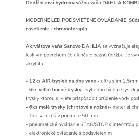
Obdĺžniková hydromasážna vaňa DAHLIA KOMBI
MODERNÉ LED PODSVIETENE OVLÁDANIE. Súčasť
osvetlenie - chromoterapia.
Akrylátova vaňa Sanovo DAHLIA
sa vyznačuje el
lesklým povrchom čo uľahčuje bežnú údržbu. Je vy
akrylátu.
- 12ks AIR trysiek na dne vane -
ultra slim 1,5mm
- 6ks veľké bočné trysky -
výhodou týchto trysiek j
trysky ktorou si viete prispôsobiť prúdenie vody pod
- 6ks malé trysky (chrbtové a nožné)-
materiál ch
- 1ks sací kôš v priemere 50 mm
- pneumatické ovládanie STAR/STOP s intenzitou p
- elektronické ovládanie s podsvietenim