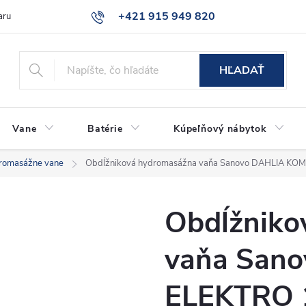
+421 915 949 820
aru
Časté otázky
HĽADAŤ
Vane
Batérie
Kúpeľňový nábytok
romasážne vane
Obdĺžniková hydromasážna vaňa Sanovo DAHLIA K
Obdĺžniko
vaňa San
ELEKTRO 