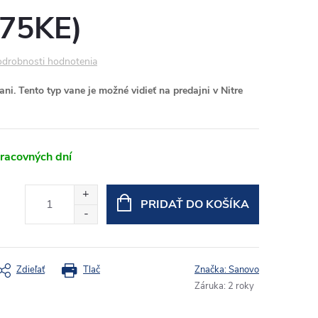
75KE)
drobnosti hodnotenia
i. Tento typ vane je možné vidieť na predajni v Nitre
racovných dní
PRIDAŤ DO KOŠÍKA
Zdieľať
Tlač
Značka:
Sanovo
Záruka
:
2 roky