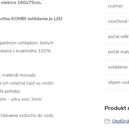
 elektro 160x75cm.
rozmer
:
ou KOMBI ovládania je LED
vzuchové 
počat veľ
egantným vzhľadom, bielym
robená z kvalitného 100%
počet mal
ovládanie
:
, materiál mosadz
objem vo
e ich rotačná časť vo vnútri
ľa potreby
róm - ultra slim 3mm
Produkt n
ridávanie vzduchu do vody
Obdĺžni