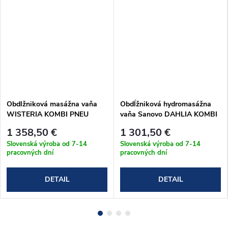
Obdlžniková masážna vaňa
Obdĺžniková hydromasážna
WISTERIA KOMBI PNEU
vaňa Sanovo DAHLIA KOMBI
170x75 cm
pneu 180x80 cm
1 358,50 €
1 301,50 €
(DAH_18080KP)
Slovenská výroba od 7-14
Slovenská výroba od 7-14
pracovných dní
pracovných dní
DETAIL
DETAIL