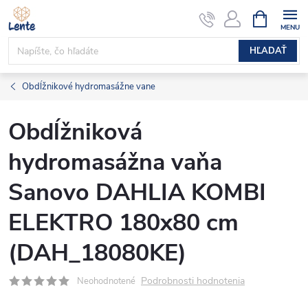
Prejsť
NÁKUPN
KOŠÍK
na
obsah
HĽADAŤ
Obdĺžnikové hydromasážne vane
Obdĺžniková
hydromasážna vaňa
Sanovo DAHLIA KOMBI
ELEKTRO 180x80 cm
(DAH_18080KE)
Podrobnosti hodnotenia
Neohodnotené