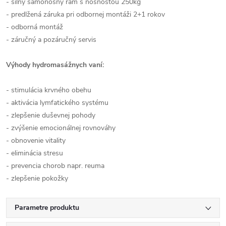
- silný samonosný rám s nosnosťou 250kg
- predlžená záruka pri odbornej montáži 2+1 rokov
- odborná montáž
- záručný a pozáručný servis
Výhody hydromasážnych vaní:
- stimulácia krvného obehu
- aktivácia lymfatického systému
- zlepšenie duševnej pohody
- zvýšenie emocionálnej rovnováhy
- obnovenie vitality
- eliminácia stresu
- prevencia chorob napr. reuma
- zlepšenie pokožky
Parametre produktu