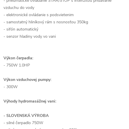
- pneumatické ovládanie STAR/STOP s intenzitou pridávanie
vzduchu do vody
- elektronické ovládanie s podsvietenim
- samostatný hliníkový rám s nosnosťou 350kg
- sifón automatický
- senzor hladiny vody vo vani
Výkon čerpadla:
- 750W 1.0HP
Výkon vzduchovej pumpy:
- 300W
Výhody hydromasážnej vani:
- SLOVENSKÁ VÝROBA
- silné čerpadlo 750W