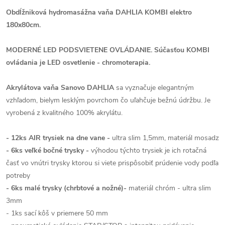
Obdĺžniková hydromasážna vaňa DAHLIA KOMBI elektro
180x80cm.
MODERNÉ LED PODSVIETENE OVLÁDANIE. Súčasťou KOMBI
ovládania je LED osvetlenie - chromoterapia.
Akrylátova vaňa Sanovo DAHLIA
sa vyznačuje elegantným
vzhľadom, bielym lesklým povrchom čo uľahčuje bežnú údržbu. Je
vyrobená z kvalitného 100% akrylátu.
- 12ks AIR trysiek na dne vane -
ultra slim 1,5mm, materiál mosadz
- 6ks veľké bočné trysky -
výhodou týchto trysiek je ich rotačná
časť vo vnútri trysky ktorou si viete prispôsobiť prúdenie vody podľa
potreby
- 6ks malé trysky (chrbtové a nožné)-
materiál chróm - ultra slim
3mm
- 1ks sací kôš v priemere 50 mm