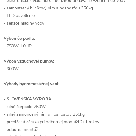
- elektronické ovládanie s intenzitou pridávanie vzduchu do vody
- samostatný hliníkový rám s nosnosťou 350kg
- LED osvetlenie
- senzor hladiny vody
Výkon čerpadla:
- 750W 1.0HP
Výkon vzduchovej pumpy:
- 300W
Výhody hydromasážnej vani:
- SLOVENSKÁ VÝROBA
- silné čerpadlo 750W
- silný samonosný rám s nosnosťou 250kg
- predlžená záruka pri odbornej montáži 2+1 rokov
- odborná montáž