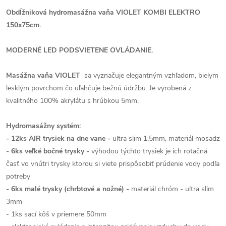
Obdĺžniková
hydromasážna vaňa VIOLET KOMBI ELEKTRO
150x75cm.
MODERNÉ LED PODSVIETENE OVLÁDANIE.
Masážna vaňa VIOLET
sa vyznačuje elegantným vzhľadom, bielym
lesklým povrchom čo uľahčuje bežnú údržbu. Je vyrobená z
kvalitného 100% akrylátu s hrúbkou 5mm.
Hydromasážny systém:
- 12ks AIR trysiek na dne vane -
ultra slim 1,5mm, materiál mosadz
- 6ks veľké bočné trysky -
výhodou týchto trysiek je ich rotačná
časť vo vnútri trysky ktorou si viete prispôsobiť prúdenie vody podľa
potreby
- 6ks malé trysky (chrbtové a nožné) -
materiál chróm - ultra slim
3mm
- 1ks sací kôš v priemere 50mm