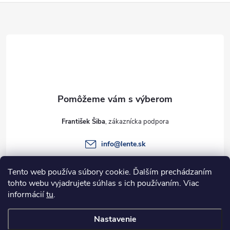
Z
á
p
ä
t
František Šiba
i
info
@
lente.sk
e
+421 915 949 820
Tento web používa súbory cookie. Ďalším prechádzaním
tohto webu vyjadrujete súhlas s ich používaním. Viac
informácií
tu
.
Informácie pre vás
Nastavenie