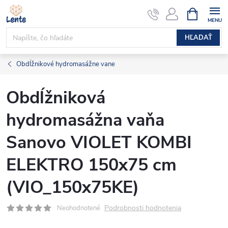
Prejsť
NÁKUPN
KOŠÍK
na
obsah
HĽADAŤ
Obdĺžnikové hydromasážne vane
Obdĺžniková
hydromasážna vaňa
Sanovo VIOLET KOMBI
ELEKTRO 150x75 cm
(VIO_150x75KE)
Podrobnosti hodnotenia
Neohodnotené