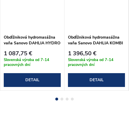
Obdĺžniková hydromasážna
Obdĺžniková hydromasážna
vaňa Sanovo DAHLIA HYDRO
vaňa Sanovo DAHLIA KOMBI
pneu 150x75 cm
ELEKTRO 150x75 cm
1 087,75 €
1 396,50 €
(DAH_15075H)
(DAH_15075KE)
Slovenská výroba od 7-14
Slovenská výroba od 7-14
pracovných dní
pracovných dní
DETAIL
DETAIL