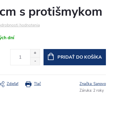
cm s protišmykom
drobnosti hodnotenia
ých dní
PRIDAŤ DO KOŠÍKA
Zdieľať
Tlač
Značka:
Sanovo
Záruka
:
2 roky