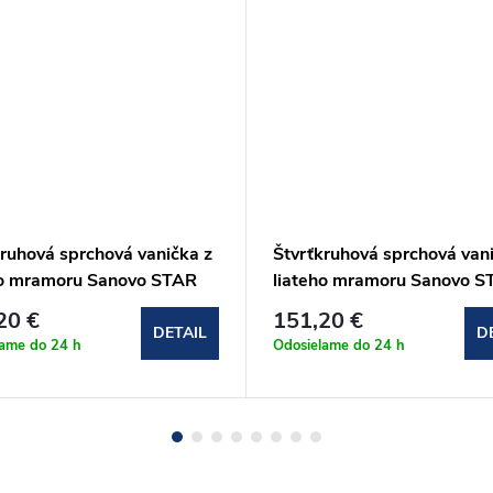
kruhová sprchová vanička z
Štvrťkruhová sprchová van
ho mramoru Sanovo STAR
liateho mramoru Sanovo S
0x3 cm
80x80x3 cm
20 €
151,20 €
DETAIL
D
lame do 24 h
Odosielame do 24 h