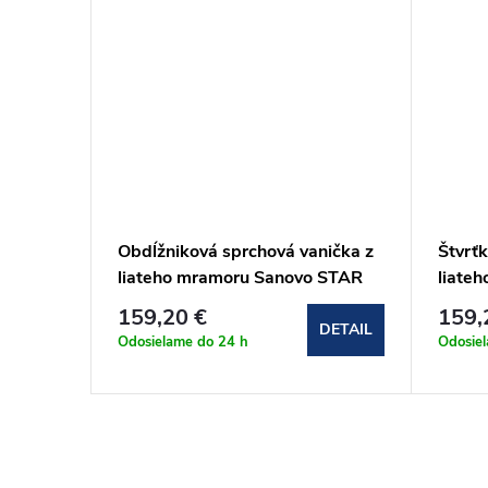
ka z
Obdĺžniková sprchová vanička z
Štvrť
 STAR
liateho mramoru Sanovo STAR
liate
90x80x3 cm
90x9
159,20 €
159,
DETAIL
DETAIL
Odosielame do 24 h
Odosie