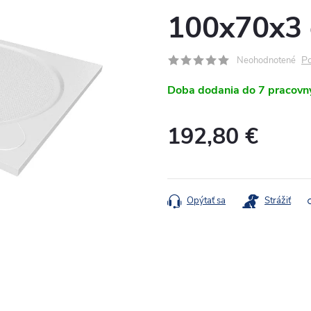
100x70x3 
Po
Neohodnotené
Doba dodania do 7 pracovn
192,80 €
Jednotková
cena:
Opýtať sa
Strážiť