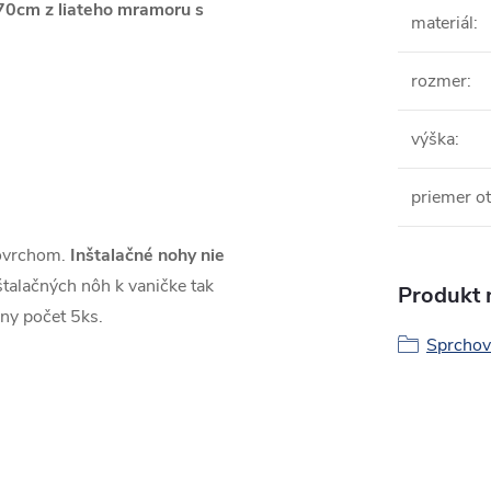
0cm z liateho mramoru s
materiál
:
rozmer
:
výška
:
priemer ot
povrchom.
Inštalačné nohy nie
talačných nôh k vaničke tak
Produkt n
ny počet 5ks.
Sprchov