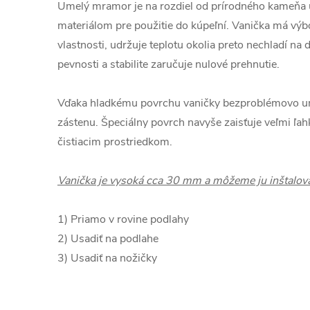
Umelý mramor je na rozdiel od prírodného kameňa u
materiálom pre použitie do kúpeľní. Vanička má výb
vlastnosti, udržuje teplotu okolia preto nechladí na 
pevnosti a stabilite zaručuje nulové prehnutie.
Vďaka hladkému povrchu vaničky bezproblémovo umi
zástenu. Špeciálny povrch navyše zaisťuje veľmi ľa
čistiacim prostriedkom.
Vanička je vysoká cca 30 mm a môžeme ju inštalov
1) Priamo v rovine podlahy
2) Usadiť na podlahe
3) Usadiť na nožičky