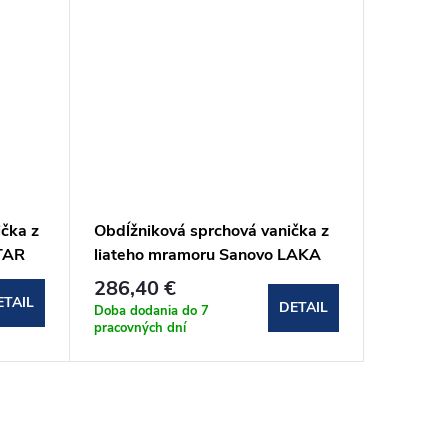
ička z
Obdĺžniková sprchová vanička z
Obdĺžni
TAR
liateho mramoru Sanovo LAKA
liateho
STAR 140x90x3 cm s
110x90
286,40 €
215,2
protišmykom
ETAIL
DETAIL
Doba dodania do 7
Odosielam
pracovných dní