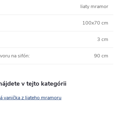
liaty mramor
100x70 cm
3 cm
voru na sifón
:
90 cm
ájdete v tejto kategórii
á vanička z liateho mramoru