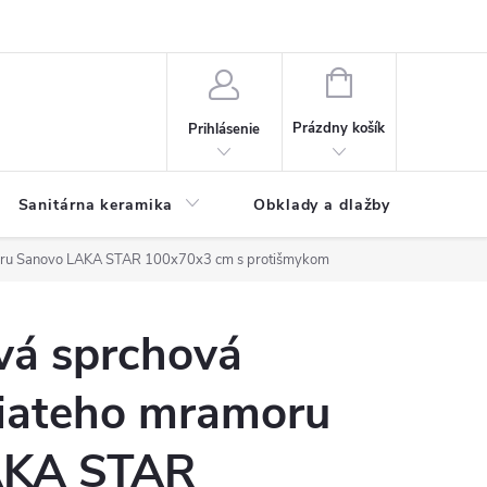
NÁKUPNÝ
KOŠÍK
Prázdny košík
Prihlásenie
Sanitárna keramika
Obklady a dlažby
moru Sanovo LAKA STAR 100x70x3 cm s protišmykom
vá sprchová
liateho mramoru
AKA STAR