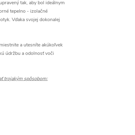
pravený tak, aby bol ideálnym
orné tepelno - izolačné
dotyk. Vďaka svojej dokonalej
estnite a utesníte akúkoľvek
hkú údržbu a odolnosť voči
ať trojakým spôsobom: