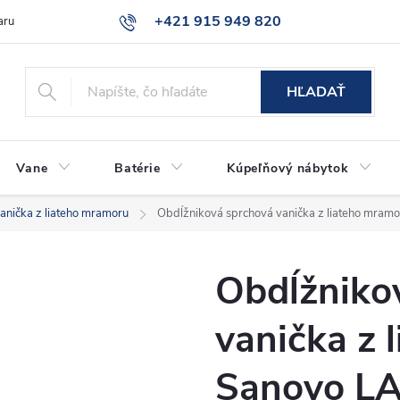
+421 915 949 820
aru
Časté otázky
HĽADAŤ
Vane
Batérie
Kúpeľňový nábytok
anička z liateho mramoru
Obdĺžniková sprchová vanička z liateho mra
Obdĺžniko
vanička z 
Sanovo L