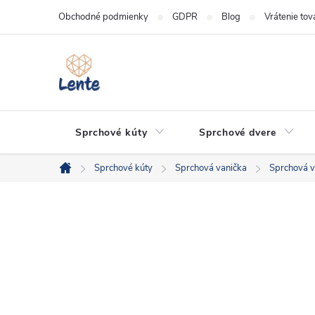
Prejsť
Obchodné podmienky
GDPR
Blog
Vrátenie tov
na
obsah
Sprchové kúty
Sprchové dvere
Sprchové kúty
Sprchová vanička
Sprchová v
Domov