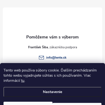
á
p
ä
t
František Šiba
i
info
@
lente.sk
e
+421 915 949 820
Tento web používa súbory cookie. Ďalším prechádzaním
tohto webu vyjadrujete súhlas s ich používaním. Viac
informácií
tu
.
Informácie pre vás
Nastavenie
Copyright 2026
Lente.sk
. Všetky práva vyhradené.