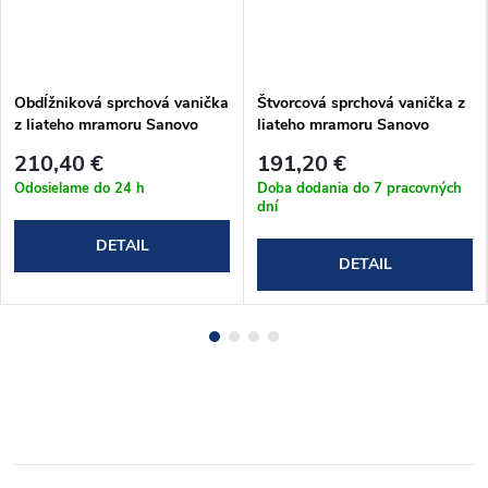
Obdĺžniková sprchová vanička
Štvorcová sprchová vanička z
z liateho mramoru Sanovo
liateho mramoru Sanovo
STAR 110x80x3 cm
LAKA STAR 80x80x3 cm s
210,40 €
191,20 €
protišmykom
Odosielame do 24 h
Doba dodania do 7 pracovných
dní
DETAIL
DETAIL