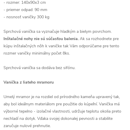
- rozmer: 140x90x3 cm
- priemer odpad: 90 mm
- nosnosť vaničky 300 kg
Sprchová vanička sa vyznačuje hladkým a bielym povrchom.
Inštalačné nohy nie sú súčasťou balenia.
Ak sa rozhodnete pre
kúpu inštalačných nôh k vaničke tak Vám odporúčame pre tento
rozmer vaničky minimálny počet 8ks.
Sprchová vanička sa dodáva bez sifónu.
Vanička z liateho mramoru
Umelý mramor je na rozdiel od prírodného kameňa upravený tak,
aby bol ideálnym materiálom pre použitie do kúpeľní. Vanička má
výborné tepelno - izolačné vlastnosti, udržuje teplotu okolia preto
nechladí na dotyk. Vďaka svojej dokonalej pevnosti a stabilite
zaručuje nulové prehnutie.