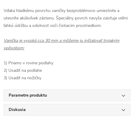
Vďaka hladkému povrchu vaničky bezproblémovo umiestnite a
utesníte akúkoľvek zástenu. Špeciálny povrch navyše zaisťuje veľmi
ľahkú údržbu a odolnosť voči čistiacim prostriedkom.
Vanička je vysoká cca 30 mm a môžeme ju inštalovať trojakým
spôsobom:
1) Priamo v rovine podlahy
2) Usadiť na podlahe
3) Usadiť na nožičky
Parametre produktu
Diskusia