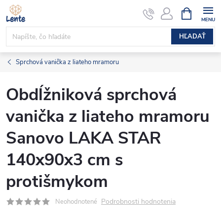
Prejsť
NÁKUPN
KOŠÍK
na
obsah
HĽADAŤ
Sprchová vanička z liateho mramoru
Obdĺžniková sprchová
vanička z liateho mramoru
Sanovo LAKA STAR
140x90x3 cm s
protišmykom
Podrobnosti hodnotenia
Neohodnotené