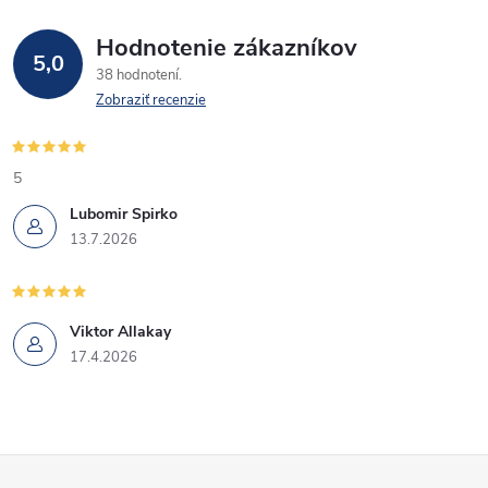
Hodnotenie zákazníkov
5,0
38 hodnotení
Zobraziť recenzie
5
Lubomir Spirko
13.7.2026
Viktor Allakay
17.4.2026
Z