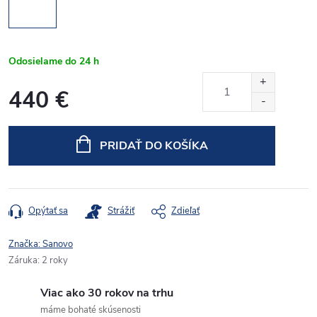
Odosielame do 24 h
440 €
Jednotková
cena:
PRIDAŤ DO KOŠÍKA
Opýtať sa
Strážiť
Zdieľať
Značka:
Sanovo
Záruka
:
2 roky
Viac ako 30 rokov na trhu
máme bohaté skúsenosti