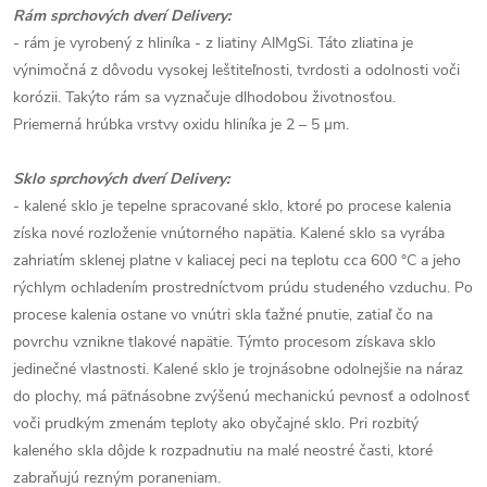
Rám sprchových dverí Delivery:
- rám je vyrobený z hliníka - z liatiny AlMgSi. Táto zliatina je
výnimočná z dôvodu vysokej leštiteľnosti, tvrdosti a odolnosti voči
korózii. Takýto rám sa vyznačuje dlhodobou životnosťou.
Priemerná hrúbka vrstvy oxidu hliníka je 2 – 5 µm.
Sklo sprchových dverí Delivery:
- kalené sklo je tepelne spracované sklo, ktoré po procese kalenia
získa nové rozloženie vnútorného napätia. Kalené sklo sa vyrába
zahriatím sklenej platne v kaliacej peci na teplotu cca 600 °C a jeho
rýchlym ochladením prostredníctvom prúdu studeného vzduchu. Po
procese kalenia ostane vo vnútri skla ťažné pnutie, zatiaľ čo na
povrchu vznikne tlakové napätie. Týmto procesom získava sklo
jedinečné vlastnosti. Kalené sklo je trojnásobne odolnejšie na náraz
do plochy, má päťnásobne zvýšenú mechanickú pevnosť a odolnosť
voči prudkým zmenám teploty ako obyčajné sklo. Pri rozbitý
kaleného skla dôjde k rozpadnutiu na malé neostré časti, ktoré
zabraňujú rezným poraneniam.