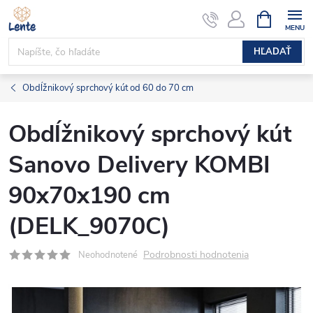
Prejsť
NÁKUPN
KOŠÍK
na
obsah
HĽADAŤ
Obdĺžnikový sprchový kút od 60 do 70 cm
Obdĺžnikový sprchový kút
Sanovo Delivery KOMBI
90x70x190 cm
(DELK_9070C)
Podrobnosti hodnotenia
Neohodnotené