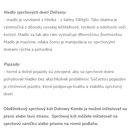
Madlo sprchových dverí Delivery:
- madlo je vyrobené z hliníka - z liatiny AlMgSi. Táto zliatina je
výnimočná z dôvodu vysokej leštiteľnosti, tvrdosti a odolnosti voči
korózii. Madlo sa tak ako rám vyznačuje dlhoročnou životnosťou.
Madlo je masívne, vďaka čomu je manipulácia so sprchovými
dverami rýchla a pohodlná.
Pojazdy:
- horné a dolné pojazdy sú zdvojené, aby sa sprchové dvere
pohybovali hladko bez akýchkoľvek problémov. Súčasťou pojazdov
je chrómové púzdro, ktoré podporuje kvalitu a stabilitu sprchový
dverí.
Obdĺžnikový sprchový kút Delivery Kombi je možné inštalovať na
pravú alebo ľavú stranu.
Sprchový kút môžete inštalovať na
sprchovú vaničku alebo priamo na rovnú podlahu.