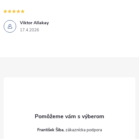
Viktor Allakay
17.4.2026
Z
á
p
ä
t
František Šiba