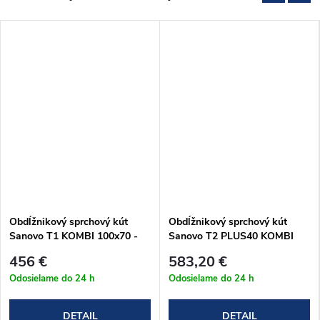
Obdĺžnikový sprchový kút
Obdĺžnikový sprchový kút
Sanovo T1 KOMBI 100x70 -
Sanovo T2 PLUS40 KOMBI
(96-101)x(66-69)x190 cm
(107-112)x70x190 cm
456 €
583,20 €
(T1K_10070C)
(T2P40K_11070C)
Odosielame do 24 h
Odosielame do 24 h
DETAIL
DETAIL