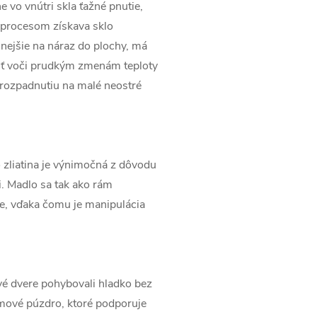
 vo vnútri skla ťažné pnutie,
o procesom získava sklo
lnejšie na náraz do plochy, má
ť voči prudkým zmenám teploty
k rozpadnutiu na malé neostré
to zliatina je výnimočná z dôvodu
ii. Madlo sa tak ako rám
e, vďaka čomu je manipulácia
vé dvere pohybovali hladko bez
mové púzdro, ktoré podporuje