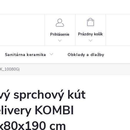
NÁKUPNÝ
KOŠÍK
Prázdny košík
Prihlásenie
Sanitárna keramika
Obklady a dlažby
ELK_10080G)
vý sprchový kút
livery KOMBI
x80x190 cm