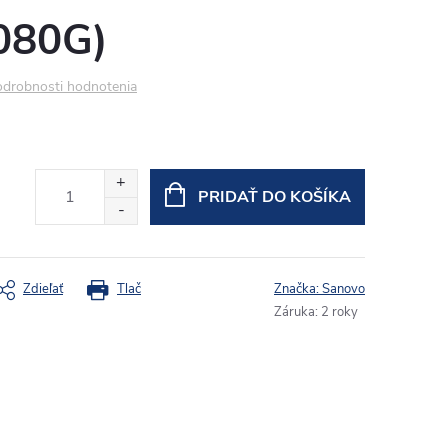
080G)
drobnosti hodnotenia
PRIDAŤ DO KOŠÍKA
Zdieľať
Tlač
Značka:
Sanovo
Záruka
:
2 roky