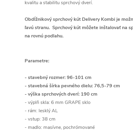
kvalitu a stabilitu sprchový dverí.
Obdĺžnikový sprchový kút Delivery Kombi je možn
ľavú stranu.
Sprchový kút môžete inštalovať na s
na rovnú podlahu.
Parametre:
- stavebný rozmer: 96-101 cm
- stavebná šírka pevného dielu: 76,5-79 cm
- výška sprchových dverí: 190 cm
- výplň skla: 6 mm GRAPE sklo
- rám: lesklý AL
- vstup: 38 cm
- madlo: masívne, pochrómované