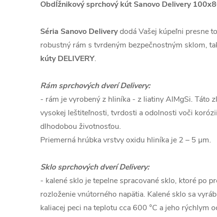
Obdĺžnikový sprchový kút Sanovo Delivery 100x8
Séria Sanovo Delivery
dodá Vašej kúpeľni presne to,
robustný rám s tvrdeným bezpečnostným sklom, tak
kúty DELIVERY
.
Rám sprchových dverí Delivery:
- rám je vyrobený z hliníka - z liatiny AlMgSi. Táto 
vysokej leštiteľnosti, tvrdosti a odolnosti voči koró
dlhodobou životnosťou.
Priemerná hrúbka vrstvy oxidu hliníka je 2 – 5 µm.
Sklo sprchových dverí Delivery:
- kalené sklo je tepelne spracované sklo, ktoré po p
rozloženie vnútorného napätia. Kalené sklo sa vyrába
kaliacej peci na teplotu cca 600 °C a jeho rýchlym