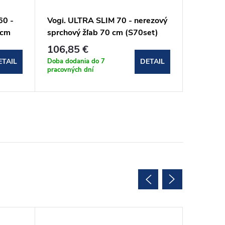
60 -
Vogi. ULTRA SLIM 70 - nerezový
Vogi. U
 cm
sprchový žľab 70 cm (S70set)
sprchov
106,85 €
116 €
Doba dodania do 7
Doba dod
ETAIL
DETAIL
pracovných dní
pracovnýc