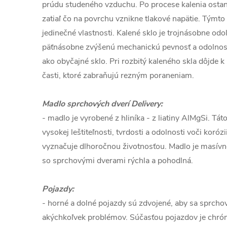
prúdu studeného vzduchu. Po procese kalenia ostane
zatiaľ čo na povrchu vznikne tlakové napätie. Týmt
jedinečné vlastnosti. Kalené sklo je trojnásobne odo
päťnásobne zvýšenú mechanickú pevnosť a odolnos
ako obyčajné sklo. Pri rozbitý kaleného skla dôjde 
časti, ktoré zabraňujú rezným poraneniam.
Madlo sprchových dverí Delivery:
- madlo je vyrobené z hliníka - z liatiny AlMgSi. Tá
vysokej leštiteľnosti, tvrdosti a odolnosti voči koróz
vyznačuje dlhoročnou životnosťou. Madlo je masívn
so sprchovými dverami rýchla a pohodlná.
Pojazdy:
- horné a dolné pojazdy sú zdvojené, aby sa sprcho
akýchkoľvek problémov. Súčasťou pojazdov je chró