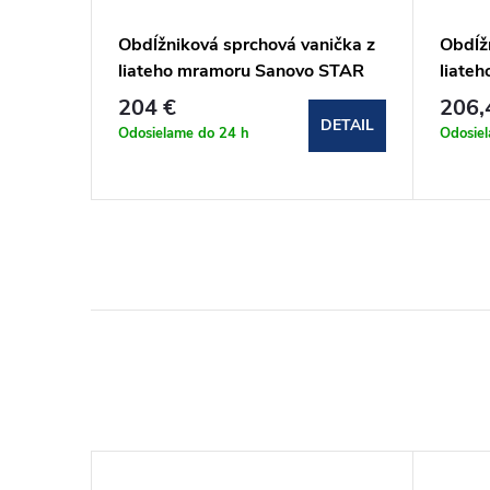
erezový
Obdĺžniková sprchová vanička z
Obdĺž
0set)
liateho mramoru Sanovo STAR
liate
100x80x3 cm
STAR 
204 €
206,
proti
DETAIL
Odosielame do 24 h
Odosie
DETAIL