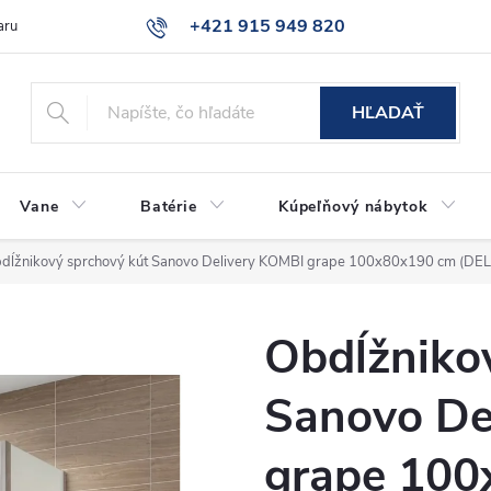
+421 915 949 820
aru
Časté otázky
HĽADAŤ
Vane
Batérie
Kúpeľňový nábytok
dĺžnikový sprchový kút Sanovo Delivery KOMBI grape 100x80x190 cm (D
Obdĺžniko
Sanovo De
grape 100