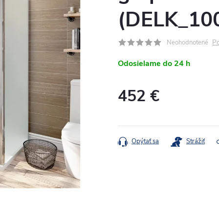
(DELK_10
Po
Neohodnotené
Odosielame do 24 h
452 €
Jednotková
cena:
Opýtať sa
Strážiť