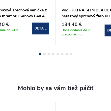
niková sprchová vanička z
Vogi. ULTRA SLIM BLACK 
ho mramoru Sanovo LAKA
nerezový sprchový žľab 60
100x80x3 cm s
(S60set.BLACK)
40 €
134,40 €
šmykom
DETAIL
lame do 24 h
Doba dodania do 7
D
pracovných dní