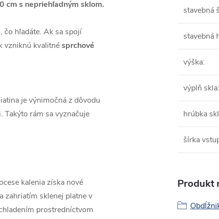
0 cm s nepriehľadným sklom.
stavebná š
 čo hľadáte. Ak sa spojí
stavebná 
 vzniknú kvalitné
sprchové
výška
:
výplň skla
zliatina je výnimočná z dôvodu
zii. Takýto rám sa vyznačuje
hrúbka sk
šírka vstu
rocese kalenia získa nové
Produkt n
 zahriatím sklenej platne v
Obdĺžni
 ochladením prostredníctvom