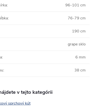
írka
:
96-101 cm
hĺbka
:
76-79 cm
190 cm
:
grape sklo
la
:
6 mm
pu
:
38 cm
ájdete v tejto kategórii
kový sprchový kút