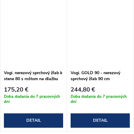
Vogi. nerezový sprchový žľab k
Vogi. GOLD 90 - nerezový
stene 80 s roštom na dlažbu
sprchový žľab 90 cm
(RD80setW)
(RD90SET.GOLD)
175,20 €
244,80 €
Doba dodania do 7 pracovných
Doba dodania do 7 pracovných
dní
dní
DETAIL
DETAIL