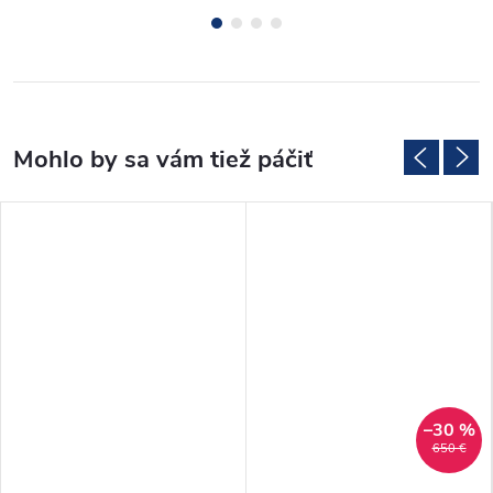
–30 %
650 €