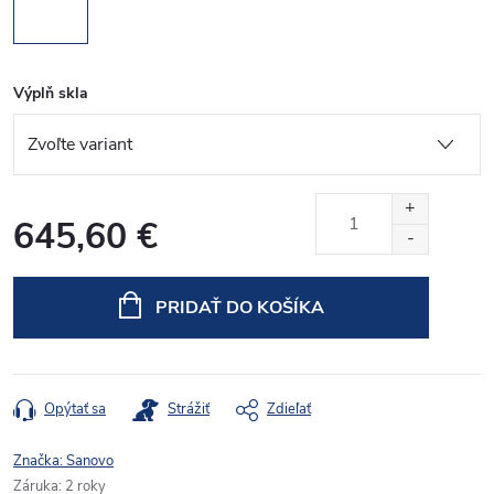
Výplň skla
645,60 €
Jednotková
cena:
PRIDAŤ DO KOŠÍKA
Opýtať sa
Strážiť
Zdieľať
Značka:
Sanovo
Záruka
:
2 roky