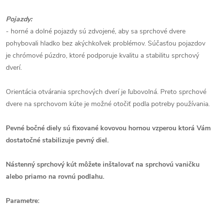
Pojazdy:
- horné a dolné pojazdy sú zdvojené, aby sa sprchové dvere
pohybovali hladko bez akýchkoľvek problémov. Súčasťou pojazdov
je chrómové púzdro, ktoré podporuje kvalitu a stabilitu sprchový
dverí.
Orientácia otvárania sprchových dverí je ľubovolná. Preto sprchové
dvere na sprchovom kúte je možné otočiť podla potreby používania.
Pevné bočné diely sú fixované kovovou hornou vzperou ktorá Vám
dostatočné stabilizuje pevný diel.
Nástenný sprchový kút môžete inštalovať na sprchovú vaničku
alebo priamo na rovnú podlahu.
Parametre: