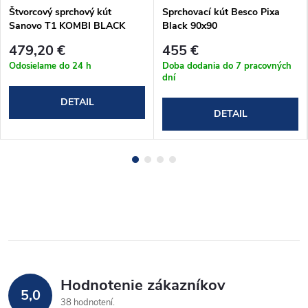
Štvorcový sprchový kút
Sprchovací kút Besco Pixa
Sanovo T1 KOMBI BLACK
Black 90x90
90x90 - (86-91)x(86-99)x190
479,20 €
455 €
cm (T1KB_9090C)
Odosielame do 24 h
Doba dodania do 7 pracovných
dní
DETAIL
DETAIL
Hodnotenie zákazníkov
5,0
38 hodnotení