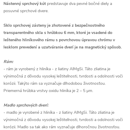
Nástenný sprchový kút
predstavuje dva pevné bočné diely a
posuvné sprchové dvere.
Sklo sprchovej zásteny je zhotovené z bezpečnostného
transparentného skla s hrúbkou 6 mm, ktoré je vsadené do
lešteného hliníkového rámu s povrchovou úpravou chrómu v
lesklom prevedení a uzatváranie dverí je na magnetický spôsob.
Rám:
- rám je vyrobený z hliníka - z liatiny AlMgSi. Táto zliatina je
výnimočná z dôvodu vysokej leštiteľnosti, tvrdosti a odolnosti voči
korózii. Takýto rám sa vyznačuje dlhodobou životnosťou.
Priemerná hrúbka vrstvy oxidu hliníka je 2 – 5 µm.
Madlo sprchových dverí:
- madlo je vyrobené z hliníka - z liatiny AlMgSi. Táto zliatina je
výnimočná z dôvodu vysokej leštiteľnosti, tvrdosti a odolnosti voči
korózii. Madlo sa tak ako rám vyznačuje dlhoročnou životnosťou.