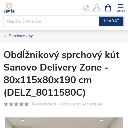
Prejsť
NÁKUPN
KOŠÍK
na
obsah
HĽADAŤ
Sprchové kúty
Obdĺžnikový sprchový kút
Sanovo Delivery Zone -
80x115x80x190 cm
(DELZ_8011580C)
Podrobnosti hodnotenia
Neohodnotené