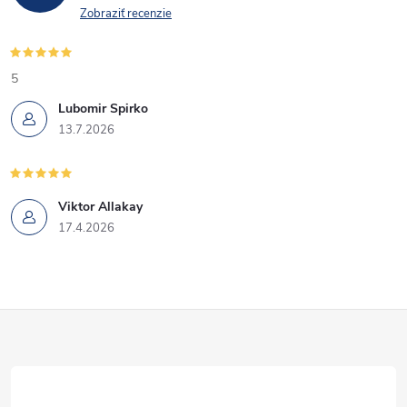
Zobraziť recenzie
5
Lubomir Spirko
13.7.2026
Viktor Allakay
17.4.2026
Z
á